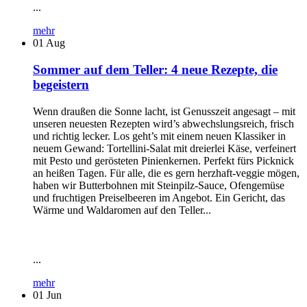
...
mehr
01
Aug
Sommer auf dem Teller: 4 neue Rezepte, die
begeistern
Wenn draußen die Sonne lacht, ist Genusszeit angesagt – mit
unseren neuesten Rezepten wird’s abwechslungsreich, frisch
und richtig lecker. Los geht’s mit einem neuen Klassiker in
neuem Gewand: Tortellini-Salat mit dreierlei Käse, verfeinert
mit Pesto und gerösteten Pinienkernen. Perfekt fürs Picknick
an heißen Tagen. Für alle, die es gern herzhaft-veggie mögen,
haben wir Butterbohnen mit Steinpilz-Sauce, Ofengemüse
und fruchtigen Preiselbeeren im Angebot. Ein Gericht, das
Wärme und Waldaromen auf den Teller...
...
mehr
01
Jun