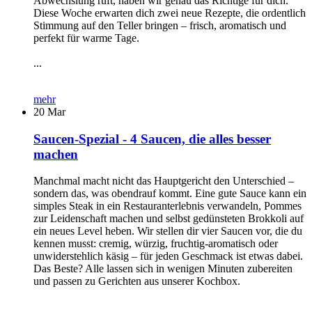
Abwechslung ruft, haben wir genau das Richtige für dich.
Diese Woche erwarten dich zwei neue Rezepte, die ordentlich
Stimmung auf den Teller bringen – frisch, aromatisch und
perfekt für warme Tage.
...
mehr
20
Mar
Saucen-Spezial - 4 Saucen, die alles besser
machen
Manchmal macht nicht das Hauptgericht den Unterschied –
sondern das, was obendrauf kommt. Eine gute Sauce kann ein
simples Steak in ein Restauranterlebnis verwandeln, Pommes
zur Leidenschaft machen und selbst gedünsteten Brokkoli auf
ein neues Level heben. Wir stellen dir vier Saucen vor, die du
kennen musst: cremig, würzig, fruchtig-aromatisch oder
unwiderstehlich käsig – für jeden Geschmack ist etwas dabei.
Das Beste? Alle lassen sich in wenigen Minuten zubereiten
und passen zu Gerichten aus unserer Kochbox.