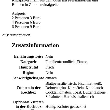
Knuspriger Fisch aus dem Ofen mit Presskartoffeln und
Bohnen in Zitronenvinaigrette
Aufpreis:
2 Personen 3 Euro
4 Personen 6 Euro
6 Personen 9 Euro
Zusatzinformation
Zusatzinformation
Ernährungsweise
Nein
Kategorie
Familienfreundlich, Fitness
Hauptzutat
Fisch
Region
Nein
Schwierigkeitsgrad
einfach
Blattpetersilie frisch, Fischfilet weiß,
Zutaten in der
Bohnen grün, Kartoffeln, Knoblauch,
Kochbox
Cocktailtomaten, Toast, Butter, Zitrone,
Schalotten, Hartkäse italienisch
Optionale Zutaten
in der Kochbox
Honig, Kräuter getrocknet