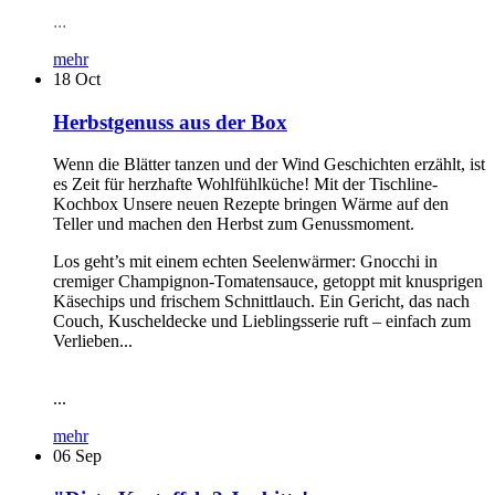
...
mehr
18
Oct
Herbstgenuss aus der Box
Wenn die Blätter tanzen und der Wind Geschichten erzählt, ist
es Zeit für herzhafte Wohlfühlküche! Mit der Tischline-
Kochbox Unsere neuen Rezepte bringen Wärme auf den
Teller und machen den Herbst zum Genussmoment.
Los geht’s mit einem echten Seelenwärmer: Gnocchi in
cremiger Champignon-Tomatensauce, getoppt mit knusprigen
Käsechips und frischem Schnittlauch. Ein Gericht, das nach
Couch, Kuscheldecke und Lieblingsserie ruft – einfach zum
Verlieben...
...
mehr
06
Sep