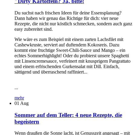
"Dirty Kartoffeln? Ja, bitte!
Du suchst nach frischen Ideen für deine Essensplanung?
Dann haben wir genau das Richtige für dich: vier neue
Rezepte, die nicht nur köstlich schmecken, sondern auch ganz
easy zubereitet sind.
Wie wäre es zum Beispiel mit einem zarten Lachsfilet mit
Cashewkruste, serviert auf duftendem Kokosreis. Dazu
kommt eine fruchtige Sweet-Chili-Sauce und Mango – ein
echtes Sommerhighlight! Oder du probierst unsere Spaghetti
mit Linsencremesauce, verfeinert mit knusprigem Pangrattato
und einem erfrischenden Gurkensalat mit Dill. Einfach,
sättigend und überraschend raffiniert...
...
mehr
01
Aug
Sommer auf dem Teller: 4 neue Rezepte, die
begeistern
Wenn draußen die Sonne lacht, ist Genusszeit angesagt – mit