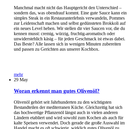
Manchmal macht nicht das Hauptgericht den Unterschied –
sondern das, was obendrauf kommt. Eine gute Sauce kann ein
simples Steak in ein Restauranterlebnis verwandeln, Pommes
zur Leidenschaft machen und selbst gedünsteten Brokkoli auf
ein neues Level heben. Wir stellen dir vier Saucen vor, die du
kennen musst: cremig, würzig, fruchtig-aromatisch oder
unwiderstehlich käsig – für jeden Geschmack ist etwas dabei.
Das Beste? Alle lassen sich in wenigen Minuten zubereiten
und passen zu Gerichten aus unserer Kochbox.
mehr
29
May
Woran erkennt man gutes Olivenöl?
Olivenöl gehört seit Jahrhunderten zu den wichtigsten
Bestandteilen der mediterranen Küche. Gleichzeitig hat sich
das hochwertige Pflanzenöl längst auch in vielen anderen
Ländern etabliert und wird sowohl zum Kochen als auch für
kalte Speisen verwendet. Doch gerade die große Auswahl im
Handel macht es oft schwierig, wirklich gutes Olivenöl zu