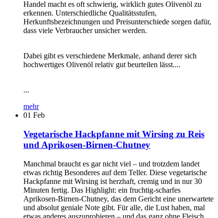
Handel macht es oft schwierig, wirklich gutes Olivenöl zu
erkennen. Unterschiedliche Qualitätsstufen,
Herkunftsbezeichnungen und Preisunterschiede sorgen dafür,
dass viele Verbraucher unsicher werden.
Dabei gibt es verschiedene Merkmale, anhand derer sich
hochwertiges Olivenöl relativ gut beurteilen lässt....
...
mehr
01
Feb
Vegetarische Hackpfanne mit Wirsing zu Reis
und Aprikosen-Birnen-Chutney
Manchmal braucht es gar nicht viel – und trotzdem landet
etwas richtig Besonderes auf dem Teller. Diese vegetarische
Hackpfanne mit Wirsing ist herzhaft, cremig und in nur 30
Minuten fertig. Das Highlight: ein fruchtig-scharfes
Aprikosen-Birnen-Chutney, das dem Gericht eine unerwartete
und absolut geniale Note gibt. Für alle, die Lust haben, mal
etwas anderes auszuprobieren – und das ganz ohne Fleisch.