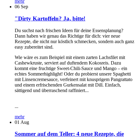
mehr
06
Sep
"Dirty Kartoffeln? Ja, bitte!
Du suchst nach frischen Ideen für deine Essensplanung?
Dann haben wir genau das Richtige für dich: vier neue
Rezepte, die nicht nur köstlich schmecken, sondern auch ganz
easy zubereitet sind.
Wie wäre es zum Beispiel mit einem zarten Lachsfilet mit
Cashewkruste, serviert auf duftendem Kokosreis. Dazu
kommt eine fruchtige Sweet-Chili-Sauce und Mango – ein
echtes Sommerhighlight! Oder du probierst unsere Spaghetti
mit Linsencremesauce, verfeinert mit knusprigem Pangrattato
und einem erfrischenden Gurkensalat mit Dill. Einfach,
sättigend und überraschend raffiniert...
...
mehr
01
Aug
Sommer auf dem Teller: 4 neue Rezepte, die