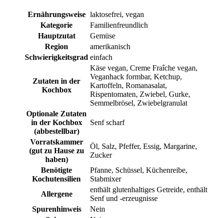
Ernährungsweise
laktosefrei, vegan
Kategorie
Familienfreundlich
Hauptzutat
Gemüse
Region
amerikanisch
Schwierigkeitsgrad
einfach
Käse vegan, Creme Fraîche vegan,
Veganhack formbar, Ketchup,
Zutaten in der
Kartoffeln, Romanasalat,
Kochbox
Rispentomaten, Zwiebel, Gurke,
Semmelbrösel, Zwiebelgranulat
Optionale Zutaten
in der Kochbox
Senf scharf
(abbestellbar)
Vorratskammer
Öl, Salz, Pfeffer, Essig, Margarine,
(gut zu Hause zu
Zucker
haben)
Benötigte
Pfanne, Schüssel, Küchenreibe,
Kochutensilien
Stabmixer
enthält glutenhaltiges Getreide, enthält
Allergene
Senf und -erzeugnisse
Spurenhinweis
Nein