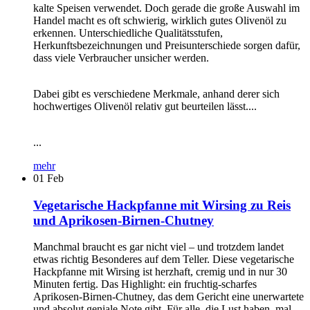
kalte Speisen verwendet. Doch gerade die große Auswahl im
Handel macht es oft schwierig, wirklich gutes Olivenöl zu
erkennen. Unterschiedliche Qualitätsstufen,
Herkunftsbezeichnungen und Preisunterschiede sorgen dafür,
dass viele Verbraucher unsicher werden.
Dabei gibt es verschiedene Merkmale, anhand derer sich
hochwertiges Olivenöl relativ gut beurteilen lässt....
...
mehr
01
Feb
Vegetarische Hackpfanne mit Wirsing zu Reis
und Aprikosen-Birnen-Chutney
Manchmal braucht es gar nicht viel – und trotzdem landet
etwas richtig Besonderes auf dem Teller. Diese vegetarische
Hackpfanne mit Wirsing ist herzhaft, cremig und in nur 30
Minuten fertig. Das Highlight: ein fruchtig-scharfes
Aprikosen-Birnen-Chutney, das dem Gericht eine unerwartete
und absolut geniale Note gibt. Für alle, die Lust haben, mal