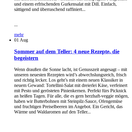
und einem erfrischenden Gurkensalat mit Dill. Einfach,
sättigend und überraschend raffiniert...
...
mehr
01
Aug
Sommer auf dem Teller: 4 neue Rezepte, die
begeistern
Wenn draußen die Sonne lacht, ist Genusszeit angesagt – mit
unseren neuesten Rezepten wird’s abwechslungsreich, frisch
und richtig lecker. Los geht’s mit einem neuen Klassiker in
neuem Gewand: Tortellini-Salat mit dreierlei Käse, verfeinert
mit Pesto und gerösteten Pinienkernen. Perfekt fürs Picknick
an heißen Tagen. Für alle, die es gern herzhaft-veggie mögen,
haben wir Butterbohnen mit Steinpilz-Sauce, Ofengemüse
und fruchtigen Preiselbeeren im Angebot. Ein Gericht, das
Wärme und Waldaromen auf den Teller...