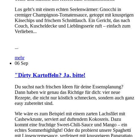
Los geht’s mit einem echten Seelenwärmer: Gnocchi in
cremiger Champignon-Tomatensauce, getoppt mit knusprigen
Käsechips und frischem Schnittlauch. Ein Gericht, das nach
Couch, Kuscheldecke und Lieblingsserie ruft – einfach zum
Verlieben...
...
mehr
06
Sep
"Dirty Kartoffeln? Ja, bitte!
Du suchst nach frischen Ideen für deine Essensplanung?
Dann haben wir genau das Richtige für dich: vier neue
Rezepte, die nicht nur köstlich schmecken, sondern auch ganz
easy zubereitet sind.
Wie wäre es zum Beispiel mit einem zarten Lachsfilet mit
Cashewkruste, serviert auf duftendem Kokosreis. Dazu
kommt eine fruchtige Sweet-Chili-Sauce und Mango – ein
echtes Sommerhighlight! Oder du probierst unsere Spaghetti
mit Linsencremesauce, verfeinert mit knusprigem Pangrattato