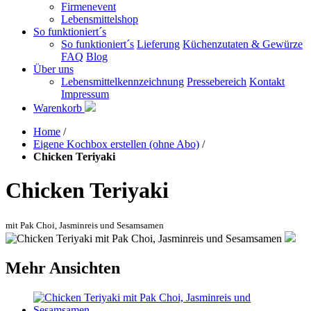
Firmenevent
Lebensmittelshop
So funktioniert´s
So funktioniert´s
Lieferung
Küchenzutaten & Gewürze
FAQ
Blog
Über uns
Lebensmittelkennzeichnung
Pressebereich
Kontakt
Impressum
Warenkorb
Home
/
Eigene Kochbox erstellen (ohne Abo)
/
Chicken Teriyaki
Chicken Teriyaki
mit Pak Choi, Jasminreis und Sesamsamen
Mehr Ansichten