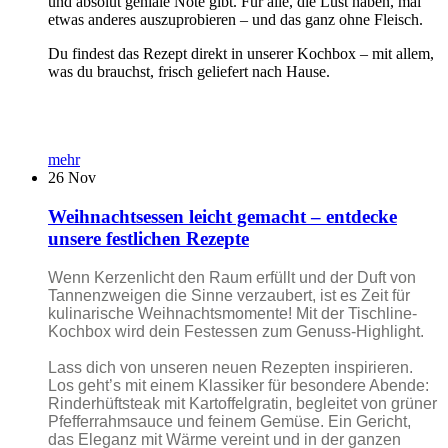
und absolut geniale Note gibt. Für alle, die Lust haben, mal
etwas anderes auszuprobieren – und das ganz ohne Fleisch.
Du findest das Rezept direkt in unserer Kochbox – mit allem,
was du brauchst, frisch geliefert nach Hause.
mehr
26
Nov
Weihnachtsessen leicht gemacht – entdecke
unsere festlichen Rezepte
Wenn Kerzenlicht den Raum erfüllt und der Duft von
Tannenzweigen die Sinne verzaubert, ist es Zeit für
kulinarische Weihnachtsmomente! Mit der Tischline-
Kochbox wird dein Festessen zum Genuss-Highlight.
Lass dich von unseren neuen Rezepten inspirieren.
Los geht’s mit einem Klassiker für besondere Abende:
Rinderhüftsteak mit Kartoffelgratin, begleitet von grüner
Pfefferrahmsauce und feinem Gemüse. Ein Gericht,
das Eleganz mit Wärme vereint und in der ganzen