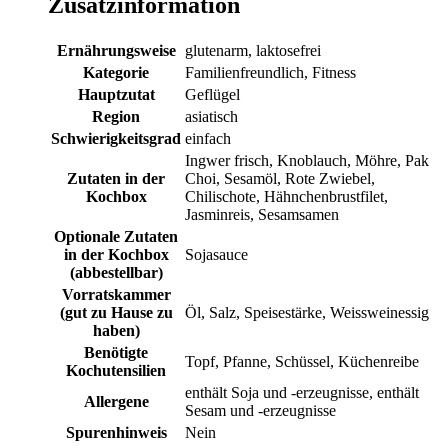
Zusatzinformation
Ernährungsweise
glutenarm, laktosefrei
Kategorie
Familienfreundlich, Fitness
Hauptzutat
Geflügel
Region
asiatisch
Schwierigkeitsgrad
einfach
Ingwer frisch, Knoblauch, Möhre, Pak
Zutaten in der
Choi, Sesamöl, Rote Zwiebel,
Kochbox
Chilischote, Hähnchenbrustfilet,
Jasminreis, Sesamsamen
Optionale Zutaten
in der Kochbox
Sojasauce
(abbestellbar)
Vorratskammer
(gut zu Hause zu
Öl, Salz, Speisestärke, Weissweinessig
haben)
Benötigte
Topf, Pfanne, Schüssel, Küchenreibe
Kochutensilien
enthält Soja und -erzeugnisse, enthält
Allergene
Sesam und -erzeugnisse
Spurenhinweis
Nein