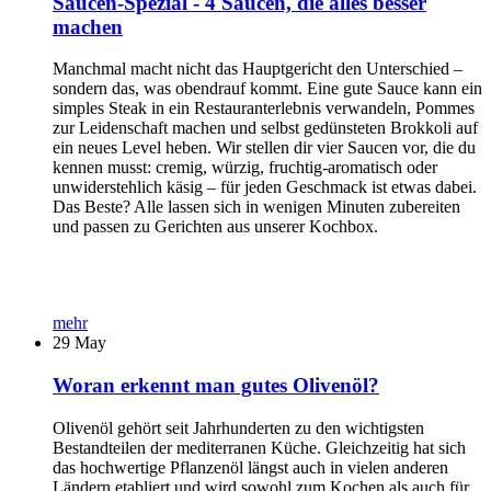
Saucen-Spezial - 4 Saucen, die alles besser
machen
Manchmal macht nicht das Hauptgericht den Unterschied –
sondern das, was obendrauf kommt. Eine gute Sauce kann ein
simples Steak in ein Restauranterlebnis verwandeln, Pommes
zur Leidenschaft machen und selbst gedünsteten Brokkoli auf
ein neues Level heben. Wir stellen dir vier Saucen vor, die du
kennen musst: cremig, würzig, fruchtig-aromatisch oder
unwiderstehlich käsig – für jeden Geschmack ist etwas dabei.
Das Beste? Alle lassen sich in wenigen Minuten zubereiten
und passen zu Gerichten aus unserer Kochbox.
mehr
29
May
Woran erkennt man gutes Olivenöl?
Olivenöl gehört seit Jahrhunderten zu den wichtigsten
Bestandteilen der mediterranen Küche. Gleichzeitig hat sich
das hochwertige Pflanzenöl längst auch in vielen anderen
Ländern etabliert und wird sowohl zum Kochen als auch für