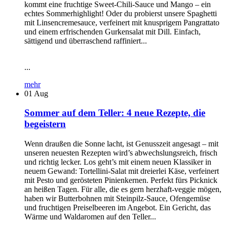
kommt eine fruchtige Sweet-Chili-Sauce und Mango – ein
echtes Sommerhighlight! Oder du probierst unsere Spaghetti
mit Linsencremesauce, verfeinert mit knusprigem Pangrattato
und einem erfrischenden Gurkensalat mit Dill. Einfach,
sättigend und überraschend raffiniert...
...
mehr
01
Aug
Sommer auf dem Teller: 4 neue Rezepte, die
begeistern
Wenn draußen die Sonne lacht, ist Genusszeit angesagt – mit
unseren neuesten Rezepten wird’s abwechslungsreich, frisch
und richtig lecker. Los geht’s mit einem neuen Klassiker in
neuem Gewand: Tortellini-Salat mit dreierlei Käse, verfeinert
mit Pesto und gerösteten Pinienkernen. Perfekt fürs Picknick
an heißen Tagen. Für alle, die es gern herzhaft-veggie mögen,
haben wir Butterbohnen mit Steinpilz-Sauce, Ofengemüse
und fruchtigen Preiselbeeren im Angebot. Ein Gericht, das
Wärme und Waldaromen auf den Teller...