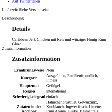
Auf Twitter teilen
Lieferzeit: Siehe Versandseite
Beschreibung
Details
Caribbean Jerk Chicken mit Reis und würziger Honig-Rum-
Glaze
Zusatzinformation
Zusatzinformation
Ernährungsweise
Nein
Ausgefallen, Familienfreundlich,
Kategorie
Fitness
Hauptzutat
Geflügel
Region
international
Schwierigkeitsgrad
einfach
Hähnchenbrustfilet, Gewürzmix,
Zutaten in der
Knoblauch, Ingwer frisch, Limette,
Kochbox
Rum Aroma, Gurke, Basmatireis,