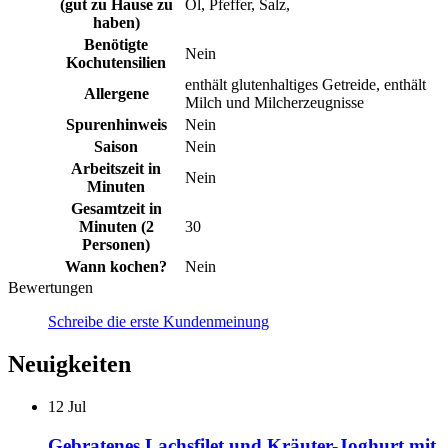
(gut zu Hause zu
Öl, Pfeffer, Salz,
haben)
Benötigte
Nein
Kochutensilien
enthält glutenhaltiges Getreide, enthält
Allergene
Milch und Milcherzeugnisse
Spurenhinweis
Nein
Saison
Nein
Arbeitszeit in
Nein
Minuten
Gesamtzeit in
Minuten (2
30
Personen)
Wann kochen?
Nein
Bewertungen
Schreibe die erste Kundenmeinung
Neuigkeiten
12
Jul
Gebratenes Lachsfilet und Kräuter-Joghurt mit