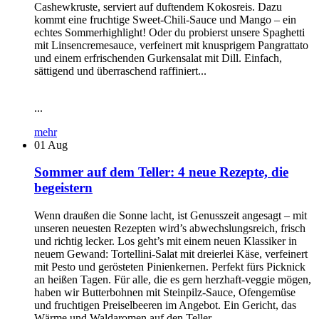
Cashewkruste, serviert auf duftendem Kokosreis. Dazu
kommt eine fruchtige Sweet-Chili-Sauce und Mango – ein
echtes Sommerhighlight! Oder du probierst unsere Spaghetti
mit Linsencremesauce, verfeinert mit knusprigem Pangrattato
und einem erfrischenden Gurkensalat mit Dill. Einfach,
sättigend und überraschend raffiniert...
...
mehr
01
Aug
Sommer auf dem Teller: 4 neue Rezepte, die
begeistern
Wenn draußen die Sonne lacht, ist Genusszeit angesagt – mit
unseren neuesten Rezepten wird’s abwechslungsreich, frisch
und richtig lecker. Los geht’s mit einem neuen Klassiker in
neuem Gewand: Tortellini-Salat mit dreierlei Käse, verfeinert
mit Pesto und gerösteten Pinienkernen. Perfekt fürs Picknick
an heißen Tagen. Für alle, die es gern herzhaft-veggie mögen,
haben wir Butterbohnen mit Steinpilz-Sauce, Ofengemüse
und fruchtigen Preiselbeeren im Angebot. Ein Gericht, das
Wärme und Waldaromen auf den Teller...