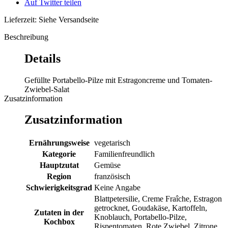
Auf Twitter teilen
Lieferzeit: Siehe Versandseite
Beschreibung
Details
Gefüllte Portabello-Pilze mit Estragoncreme und Tomaten-
Zwiebel-Salat
Zusatzinformation
Zusatzinformation
Ernährungsweise
vegetarisch
Kategorie
Familienfreundlich
Hauptzutat
Gemüse
Region
französisch
Schwierigkeitsgrad
Keine Angabe
Blattpetersilie, Creme Fraîche, Estragon
getrocknet, Goudakäse, Kartoffeln,
Zutaten in der
Knoblauch, Portabello-Pilze,
Kochbox
Rispentomaten, Rote Zwiebel, Zitrone,