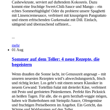
Cashewkruste, serviert auf duftendem Kokosreis. Dazu
kommt eine fruchtige Sweet-Chili-Sauce und Mango – ein
echtes Sommerhighlight! Oder du probierst unsere Spaghetti
mit Linsencremesauce, verfeinert mit knusprigem Pangrattato
und einem erfrischenden Gurkensalat mit Dill. Einfach,
sättigend und überraschend raffiniert...
...
mehr
01
Aug
Sommer auf dem Teller: 4 neue Rezepte, die
begeistern
Wenn draußen die Sonne lacht, ist Genusszeit angesagt – mit
unseren neuesten Rezepten wird’s abwechslungsreich, frisch
und richtig lecker. Los geht’s mit einem neuen Klassiker in
neuem Gewand: Tortellini-Salat mit dreierlei Käse, verfeinert
mit Pesto und gerösteten Pinienkernen. Perfekt fürs Picknick
an heißen Tagen. Für alle, die es gern herzhaft-veggie mögen,
haben wir Butterbohnen mit Steinpilz-Sauce, Ofengemüse
und fruchtigen Preiselbeeren im Angebot. Ein Gericht, das
Wärme und Waldaromen auf den Teller...