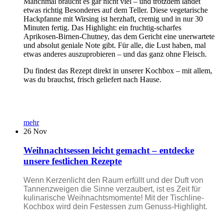
Manchmal braucht es gar nicht viel – und trotzdem landet
etwas richtig Besonderes auf dem Teller. Diese vegetarische
Hackpfanne mit Wirsing ist herzhaft, cremig und in nur 30
Minuten fertig. Das Highlight: ein fruchtig-scharfes
Aprikosen-Birnen-Chutney, das dem Gericht eine unerwartete
und absolut geniale Note gibt. Für alle, die Lust haben, mal
etwas anderes auszuprobieren – und das ganz ohne Fleisch.
Du findest das Rezept direkt in unserer Kochbox – mit allem,
was du brauchst, frisch geliefert nach Hause.
mehr
26
Nov
Weihnachtsessen leicht gemacht – entdecke
unsere festlichen Rezepte
Wenn Kerzenlicht den Raum erfüllt und der Duft von
Tannenzweigen die Sinne verzaubert, ist es Zeit für
kulinarische Weihnachtsmomente! Mit der Tischline-
Kochbox wird dein Festessen zum Genuss-Highlight.