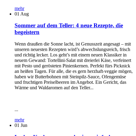
mehr
01
Aug
Sommer auf dem Teller: 4 neue Rezepte, die
begeistern
Wenn draußen die Sonne lacht, ist Genusszeit angesagt – mit
unseren neuesten Rezepten wird’s abwechslungsreich, frisch
und richtig lecker. Los geht’s mit einem neuen Klassiker in
neuem Gewand: Tortellini-Salat mit dreierlei Käse, verfeinert
mit Pesto und gerösteten Pinienkernen. Perfekt fürs Picknick
an heißen Tagen. Für alle, die es gern herzhaft-veggie mögen,
haben wir Butterbohnen mit Steinpilz-Sauce, Ofengemüse
und fruchtigen Preiselbeeren im Angebot. Ein Gericht, das
Wärme und Waldaromen auf den Teller...
...
mehr
01
Jun