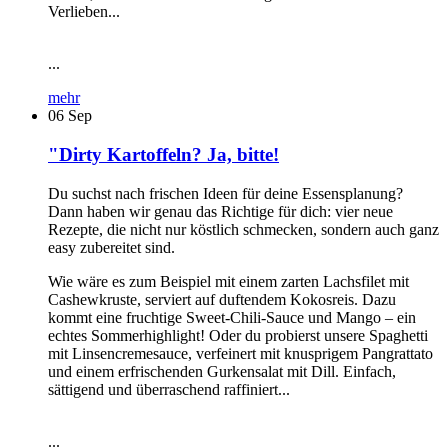
Verlieben...
...
mehr
06
Sep
"Dirty Kartoffeln? Ja, bitte!
Du suchst nach frischen Ideen für deine Essensplanung?
Dann haben wir genau das Richtige für dich: vier neue
Rezepte, die nicht nur köstlich schmecken, sondern auch ganz
easy zubereitet sind.
Wie wäre es zum Beispiel mit einem zarten Lachsfilet mit
Cashewkruste, serviert auf duftendem Kokosreis. Dazu
kommt eine fruchtige Sweet-Chili-Sauce und Mango – ein
echtes Sommerhighlight! Oder du probierst unsere Spaghetti
mit Linsencremesauce, verfeinert mit knusprigem Pangrattato
und einem erfrischenden Gurkensalat mit Dill. Einfach,
sättigend und überraschend raffiniert...
...