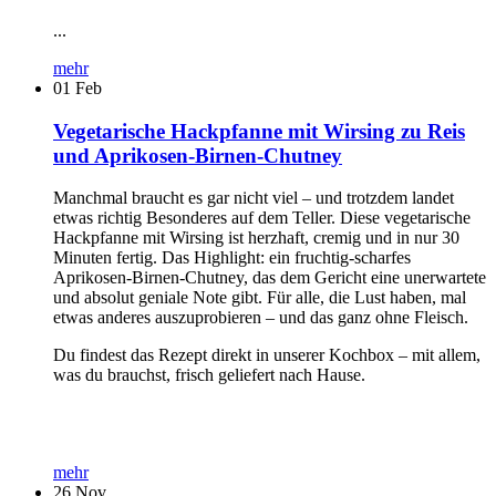
...
mehr
01
Feb
Vegetarische Hackpfanne mit Wirsing zu Reis
und Aprikosen-Birnen-Chutney
Manchmal braucht es gar nicht viel – und trotzdem landet
etwas richtig Besonderes auf dem Teller. Diese vegetarische
Hackpfanne mit Wirsing ist herzhaft, cremig und in nur 30
Minuten fertig. Das Highlight: ein fruchtig-scharfes
Aprikosen-Birnen-Chutney, das dem Gericht eine unerwartete
und absolut geniale Note gibt. Für alle, die Lust haben, mal
etwas anderes auszuprobieren – und das ganz ohne Fleisch.
Du findest das Rezept direkt in unserer Kochbox – mit allem,
was du brauchst, frisch geliefert nach Hause.
mehr
26
Nov