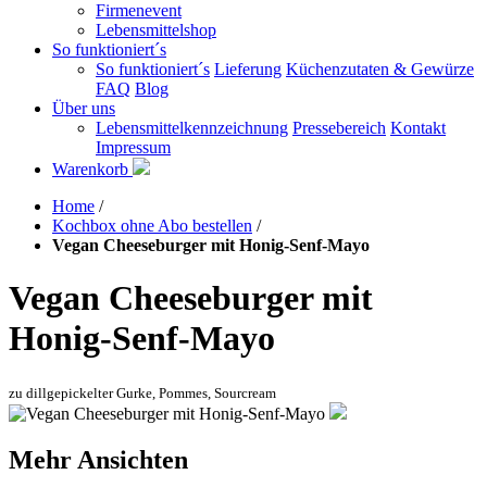
Firmenevent
Lebensmittelshop
So funktioniert´s
So funktioniert´s
Lieferung
Küchenzutaten & Gewürze
FAQ
Blog
Über uns
Lebensmittelkennzeichnung
Pressebereich
Kontakt
Impressum
Warenkorb
Home
/
Kochbox ohne Abo bestellen
/
Vegan Cheeseburger mit Honig-Senf-Mayo
Vegan Cheeseburger mit
Honig-Senf-Mayo
zu dillgepickelter Gurke, Pommes, Sourcream
Mehr Ansichten