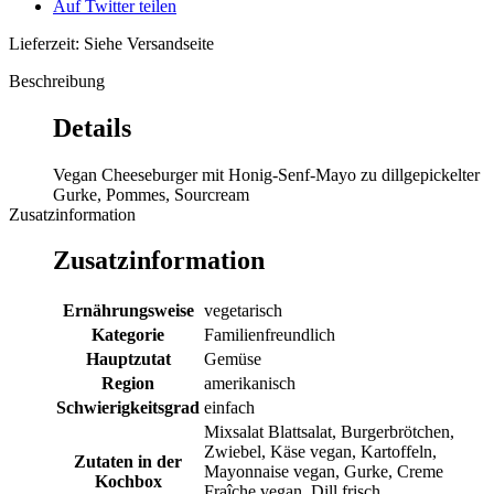
Auf Twitter teilen
Lieferzeit: Siehe Versandseite
Beschreibung
Details
Vegan Cheeseburger mit Honig-Senf-Mayo zu dillgepickelter
Gurke, Pommes, Sourcream
Zusatzinformation
Zusatzinformation
Ernährungsweise
vegetarisch
Kategorie
Familienfreundlich
Hauptzutat
Gemüse
Region
amerikanisch
Schwierigkeitsgrad
einfach
Mixsalat Blattsalat, Burgerbrötchen,
Zwiebel, Käse vegan, Kartoffeln,
Zutaten in der
Mayonnaise vegan, Gurke, Creme
Kochbox
Fraîche vegan, Dill frisch,