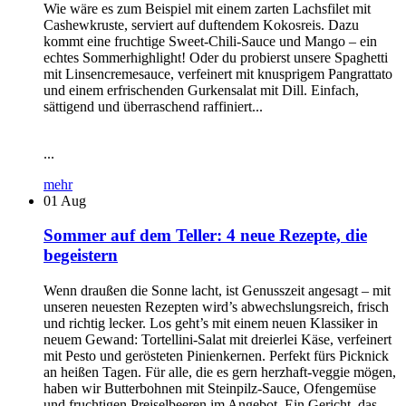
Wie wäre es zum Beispiel mit einem zarten Lachsfilet mit
Cashewkruste, serviert auf duftendem Kokosreis. Dazu
kommt eine fruchtige Sweet-Chili-Sauce und Mango – ein
echtes Sommerhighlight! Oder du probierst unsere Spaghetti
mit Linsencremesauce, verfeinert mit knusprigem Pangrattato
und einem erfrischenden Gurkensalat mit Dill. Einfach,
sättigend und überraschend raffiniert...
...
mehr
01
Aug
Sommer auf dem Teller: 4 neue Rezepte, die
begeistern
Wenn draußen die Sonne lacht, ist Genusszeit angesagt – mit
unseren neuesten Rezepten wird’s abwechslungsreich, frisch
und richtig lecker. Los geht’s mit einem neuen Klassiker in
neuem Gewand: Tortellini-Salat mit dreierlei Käse, verfeinert
mit Pesto und gerösteten Pinienkernen. Perfekt fürs Picknick
an heißen Tagen. Für alle, die es gern herzhaft-veggie mögen,
haben wir Butterbohnen mit Steinpilz-Sauce, Ofengemüse
und fruchtigen Preiselbeeren im Angebot. Ein Gericht, das