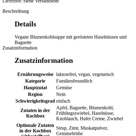
Lieferzeit: Siehe Versandseite
Beschreibung
Details
Vegane Blumenkohlsuppe mit gerösteten Haselnüssen und
Baguette
Zusatzinformation
Zusatzinformation
Ernährungsweise
laktosefrei, vegan, vegetarisch
Kategorie
Familienfreundlich
Hauptzutat
Gemüse
Region
Nein
Schwierigkeitsgrad
einfach
Apfel, Baguette, Blumenkohl,
Zutaten in der
Frühlingszwiebel, Haselnüsse,
Kochbox
Knoblauch, Hafer Creme, Zwiebel
Optionale Zutaten
Sirup, Zimt, Muskatpulver,
in der Kochbox
Gemüsebrühe