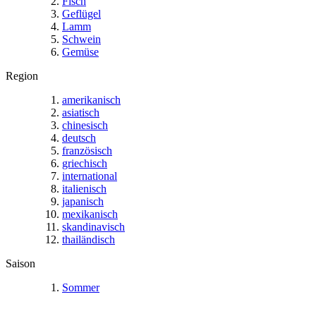
Fisch
Geflügel
Lamm
Schwein
Gemüse
Region
amerikanisch
asiatisch
chinesisch
deutsch
französisch
griechisch
international
italienisch
japanisch
mexikanisch
skandinavisch
thailändisch
Saison
Sommer