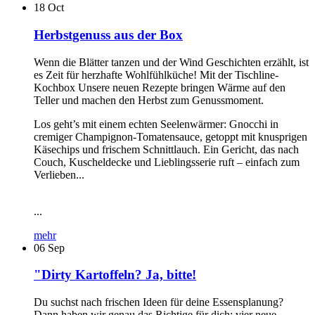
18
Oct
Herbstgenuss aus der Box
Wenn die Blätter tanzen und der Wind Geschichten erzählt, ist
es Zeit für herzhafte Wohlfühlküche! Mit der Tischline-
Kochbox Unsere neuen Rezepte bringen Wärme auf den
Teller und machen den Herbst zum Genussmoment.
Los geht’s mit einem echten Seelenwärmer: Gnocchi in
cremiger Champignon-Tomatensauce, getoppt mit knusprigen
Käsechips und frischem Schnittlauch. Ein Gericht, das nach
Couch, Kuscheldecke und Lieblingsserie ruft – einfach zum
Verlieben...
...
mehr
06
Sep
"Dirty Kartoffeln? Ja, bitte!
Du suchst nach frischen Ideen für deine Essensplanung?
Dann haben wir genau das Richtige für dich: vier neue