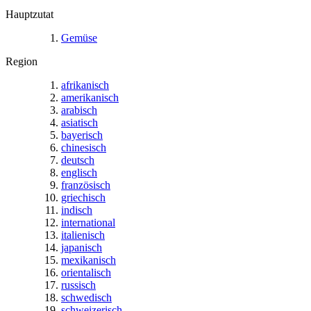
Hauptzutat
Gemüse
Region
afrikanisch
amerikanisch
arabisch
asiatisch
bayerisch
chinesisch
deutsch
englisch
französisch
griechisch
indisch
international
italienisch
japanisch
mexikanisch
orientalisch
russisch
schwedisch
schweizerisch