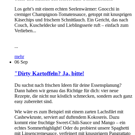
Los geht’s mit einem echten Seelenwärmer: Gnocchi in
cremiger Champignon-Tomatensauce, getoppt mit knusprigen
Käsechips und frischem Schnittlauch. Ein Gericht, das nach
Couch, Kuscheldecke und Lieblingsserie ruft – einfach zum
Verlieben...
...
mehr
06
Sep
"Dirty Kartoffeln? Ja, bitte!
Du suchst nach frischen Ideen für deine Essensplanung?
Dann haben wir genau das Richtige für dich: vier neue
Rezepte, die nicht nur köstlich schmecken, sondern auch ganz
easy zubereitet sind.
Wie wäre es zum Beispiel mit einem zarten Lachsfilet mit
Cashewkruste, serviert auf duftendem Kokosreis. Dazu
kommt eine fruchtige Sweet-Chili-Sauce und Mango – ein
echtes Sommerhighlight! Oder du probierst unsere Spaghetti
mit Linsencremesauce, verfeinert mit knusprigem Pangrattato