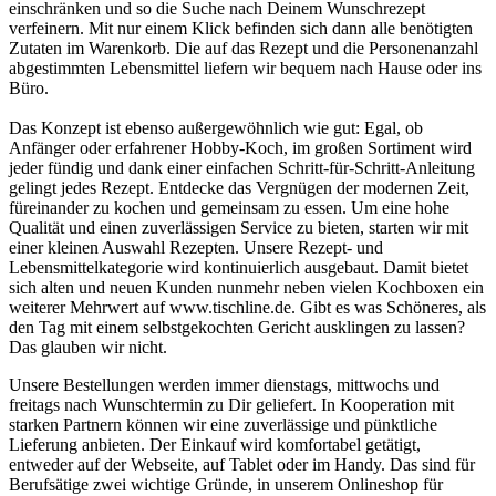
einschränken und so die Suche nach Deinem Wunschrezept
verfeinern. Mit nur einem Klick befinden sich dann alle benötigten
Zutaten im Warenkorb. Die auf das Rezept und die Personenanzahl
abgestimmten Lebensmittel liefern wir bequem nach Hause oder ins
Büro.
Das Konzept ist ebenso außergewöhnlich wie gut: Egal, ob
Anfänger oder erfahrener Hobby-Koch, im großen Sortiment wird
jeder fündig und dank einer einfachen Schritt-für-Schritt-Anleitung
gelingt jedes Rezept. Entdecke das Vergnügen der modernen Zeit,
füreinander zu kochen und gemeinsam zu essen. Um eine hohe
Qualität und einen zuverlässigen Service zu bieten, starten wir mit
einer kleinen Auswahl Rezepten. Unsere Rezept- und
Lebensmittelkategorie wird kontinuierlich ausgebaut. Damit bietet
sich alten und neuen Kunden nunmehr neben vielen Kochboxen ein
weiterer Mehrwert auf www.tischline.de. Gibt es was Schöneres, als
den Tag mit einem selbstgekochten Gericht ausklingen zu lassen?
Das glauben wir nicht.
Unsere Bestellungen werden immer dienstags, mittwochs und
freitags nach Wunschtermin zu Dir geliefert. In Kooperation mit
starken Partnern können wir eine zuverlässige und pünktliche
Lieferung anbieten. Der Einkauf wird komfortabel getätigt,
entweder auf der Webseite, auf Tablet oder im Handy. Das sind für
Berufsätige zwei wichtige Gründe, in unserem Onlineshop für