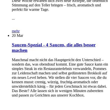
Diese Woche erwarten dich zwei neue Rezepte, die ordentlich
Stimmung auf den Teller bringen – frisch, aromatisch und
perfekt für warme Tage.
...
mehr
20
Mar
Saucen-Spezial - 4 Saucen, die alles besser
machen
Manchmal macht nicht das Hauptgericht den Unterschied –
sondern das, was obendrauf kommt. Eine gute Sauce kann ein
simples Steak in ein Restauranterlebnis verwandeln, Pommes
zur Leidenschaft machen und selbst gedünsteten Brokkoli auf
ein neues Level heben. Wir stellen dir vier Saucen vor, die du
kennen musst: cremig, würzig, fruchtig-aromatisch oder
unwiderstehlich käsig – für jeden Geschmack ist etwas dabei.
Das Beste? Alle lassen sich in wenigen Minuten zubereiten
und passen zu Gerichten aus unserer Kochbox.