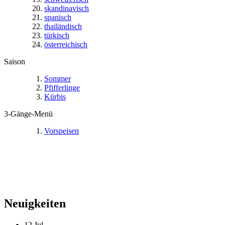
skandinavisch
spanisch
thailändisch
türkisch
österreichisch
Saison
Sommer
Pfifferlinge
Kürbis
3-Gänge-Menü
Vorspeisen
Neuigkeiten
12
Jul