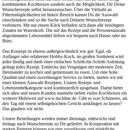
kombinierten Kochboxen sondern auch die Möglichkeit, Dir Deine
Wunschrezepte selbst herauszusuchen. Über die Vielzahl an
Filternmöglichkeiten im linken Bereich kannst Du die Auswahl
einschränken und so die Suche nach Deinem Wunschrezept
verfeinern. Mit nur einem Klick befinden sich dann alle benötigten
Zutaten im Warenkorb. Die auf das Rezept und die Personenanzahl
abgestimmten Lebensmittel liefern wir bequem nach Hause oder ins
Büro.
Das Konzept ist ebenso außergewöhnlich wie gut: Egal, ob
Anfänger oder erfahrener Hobby-Koch, im großen Sortiment wird
jeder fündig und dank einer einfachen Schritt-für-Schritt-Anleitung
gelingt jedes Rezept. Entdecke das Vergnügen der modernen Zeit,
füreinander zu kochen und gemeinsam zu essen. Um eine hohe
Qualität und einen zuverlässigen Service zu bieten, starten wir mit
einer kleinen Auswahl Rezepten. Unsere Rezept- und
Lebensmittelkategorie wird kontinuierlich ausgebaut. Damit bietet
sich alten und neuen Kunden nunmehr neben vielen Kochboxen ein
weiterer Mehrwert auf www.tischline.de. Gibt es was Schöneres, als
den Tag mit einem selbstgekochten Gericht ausklingen zu lassen?
Das glauben wir nicht.
Unsere Bestellungen werden immer dienstags, mittwochs und
freitags nach Wunschtermin zu Dir geliefert. In Kooperation mit
starken Partnern können wir eine zuverlässige und pünktliche