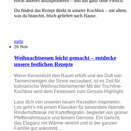
etwas anderes auszuprobieren – und das ganz ohne Fleisch.
Du findest das Rezept direkt in unserer Kochbox – mit allem,
was du brauchst, frisch geliefert nach Hause.
mehr
26
Nov
Weihnachtsessen leicht gemacht – entdecke
unsere festlichen Rezepte
Wenn Kerzenlicht den Raum erfüllt und der Duft von
Tannenzweigen die Sinne verzaubert, ist es Zeit für
kulinarische Weihnachtsmomente! Mit der Tischline-
Kochbox wird dein Festessen zum Genuss-Highlight.
Lass dich von unseren neuen Rezepten inspirieren.
Los geht’s mit einem Klassiker für besondere Abende:
Rinderhüftsteak mit Kartoffelgratin, begleitet von grüner
Pfefferrahmsauce und feinem Gemüse. Ein Gericht,
das Eleganz mit Wärme vereint und in der ganzen
Familie gut ankommt...