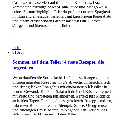
Cashewkruste, serviert auf duftendem Kokosreis. Dazu
kommt eine fruchtige Sweet-Chili-Sauce und Mango – ein
echtes Sommerhighlight! Oder du probierst unsere Spaghetti
mit Linsencremesauce, verfeinert mit knusprigem Pangrattato
und einem erfrischenden Gurkensalat mit Dill. Einfach,
sättigend und überraschend raffiniert...
...
mehr
01
Aug
Sommer auf dem Teller: 4 neue Rezepte, die
begeistern
Wenn draußen die Sonne lacht, ist Genusszeit angesagt – mit
unseren neuesten Rezepten wird’s abwechslungsreich, frisch
und richtig lecker. Los geht’s mit einem neuen Klassiker in
neuem Gewand: Tortellini-Salat mit dreierlei Käse, verfeinert
mit Pesto und gerösteten Pinienkernen. Perfekt fürs Picknick
an heißen Tagen. Für alle, die es gern herzhaft-veggie mögen,
haben wir Butterbohnen mit Steinpilz-Sauce, Ofengemüse
und fruchtigen Preiselbeeren im Angebot. Ein Gericht, das
Wärme und Waldaromen auf den Teller...