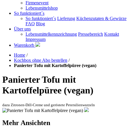
Firmenevent
Lebensmittelshop
So funktioniert´s
So funktioniert´s
Lieferung
Küchenzutaten & Gewürze
FAQ
Blog
Über uns
Lebensmittelkennzeichnung
Pressebereich
Kontakt
Impressum
Warenkorb
Home
/
Kochbox ohne Abo bestellen
/
Panierter Tofu mit Kartoffelpüree (vegan)
Panierter Tofu mit
Kartoffelpüree (vegan)
dazu Zitronen-Dill-Creme und geröstete Petersilienwurzeln
Mehr Ansichten