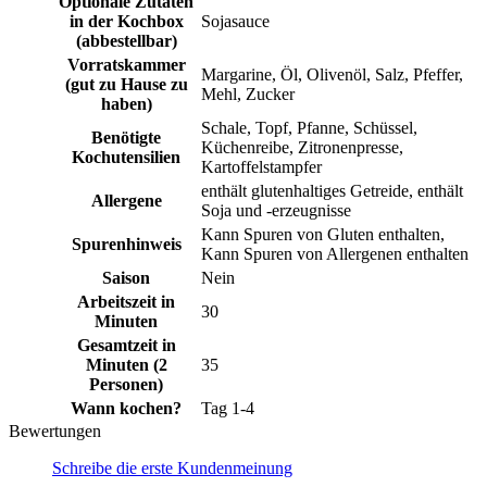
Optionale Zutaten
in der Kochbox
Sojasauce
(abbestellbar)
Vorratskammer
Margarine, Öl, Olivenöl, Salz, Pfeffer,
(gut zu Hause zu
Mehl, Zucker
haben)
Schale, Topf, Pfanne, Schüssel,
Benötigte
Küchenreibe, Zitronenpresse,
Kochutensilien
Kartoffelstampfer
enthält glutenhaltiges Getreide, enthält
Allergene
Soja und -erzeugnisse
Kann Spuren von Gluten enthalten,
Spurenhinweis
Kann Spuren von Allergenen enthalten
Saison
Nein
Arbeitszeit in
30
Minuten
Gesamtzeit in
Minuten (2
35
Personen)
Wann kochen?
Tag 1-4
Bewertungen
Schreibe die erste Kundenmeinung