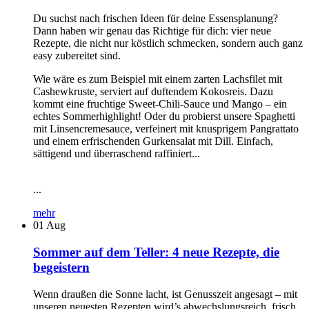
Du suchst nach frischen Ideen für deine Essensplanung?
Dann haben wir genau das Richtige für dich: vier neue
Rezepte, die nicht nur köstlich schmecken, sondern auch ganz
easy zubereitet sind.
Wie wäre es zum Beispiel mit einem zarten Lachsfilet mit
Cashewkruste, serviert auf duftendem Kokosreis. Dazu
kommt eine fruchtige Sweet-Chili-Sauce und Mango – ein
echtes Sommerhighlight! Oder du probierst unsere Spaghetti
mit Linsencremesauce, verfeinert mit knusprigem Pangrattato
und einem erfrischenden Gurkensalat mit Dill. Einfach,
sättigend und überraschend raffiniert...
...
mehr
01
Aug
Sommer auf dem Teller: 4 neue Rezepte, die
begeistern
Wenn draußen die Sonne lacht, ist Genusszeit angesagt – mit
unseren neuesten Rezepten wird’s abwechslungsreich, frisch