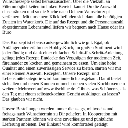
Wunschrezepte selbst herauszusuchen. Über die Vielzahl an
Filternmöglichkeiten im linken Bereich kannst Du die Auswahl
einschränken und so die Suche nach Deinem Wunschrezept
verfeinern. Mit nur einem Klick befinden sich dann alle benötigten
Zutaten im Warenkorb. Die auf das Rezept und die Personenanzahl
abgestimmten Lebensmittel liefern wir bequem nach Hause oder ins
Büro.
Das Konzept ist ebenso außergewöhnlich wie gut: Egal, ob
Anfänger oder erfahrener Hobby-Koch, im großen Sortiment wird
jeder fündig und dank einer einfachen Schritt-für-Schritt-Anleitung
gelingt jedes Rezept. Entdecke das Vergnügen der modernen Zeit,
füreinander zu kochen und gemeinsam zu essen. Um eine hohe
Qualität und einen zuverlässigen Service zu bieten, starten wir mit
einer kleinen Auswahl Rezepten. Unsere Rezept- und
Lebensmittelkategorie wird kontinuierlich ausgebaut. Damit bietet
sich alten und neuen Kunden nunmehr neben vielen Kochboxen ein
weiterer Mehrwert auf www.tischline.de. Gibt es was Schöneres, als
den Tag mit einem selbstgekochten Gericht ausklingen zu lassen?
Das glauben wir nicht.
Unsere Bestellungen werden immer dienstags, mittwochs und
freitags nach Wunschtermin zu Dir geliefert. In Kooperation mit
starken Partnern können wir eine zuverlässige und pünktliche
Lieferung anbieten. Der Einkauf wird komfortabel getätigt,