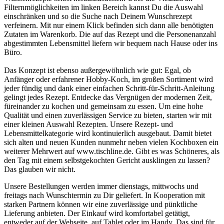
Filternmöglichkeiten im linken Bereich kannst Du die Auswahl
einschränken und so die Suche nach Deinem Wunschrezept
verfeinern. Mit nur einem Klick befinden sich dann alle benötigten
Zutaten im Warenkorb. Die auf das Rezept und die Personenanzahl
abgestimmten Lebensmittel liefern wir bequem nach Hause oder ins
Büro.
Das Konzept ist ebenso außergewöhnlich wie gut: Egal, ob
Anfänger oder erfahrener Hobby-Koch, im großen Sortiment wird
jeder fündig und dank einer einfachen Schritt-für-Schritt-Anleitung
gelingt jedes Rezept. Entdecke das Vergnügen der modernen Zeit,
füreinander zu kochen und gemeinsam zu essen. Um eine hohe
Qualität und einen zuverlässigen Service zu bieten, starten wir mit
einer kleinen Auswahl Rezepten. Unsere Rezept- und
Lebensmittelkategorie wird kontinuierlich ausgebaut. Damit bietet
sich alten und neuen Kunden nunmehr neben vielen Kochboxen ein
weiterer Mehrwert auf www.tischline.de. Gibt es was Schöneres, als
den Tag mit einem selbstgekochten Gericht ausklingen zu lassen?
Das glauben wir nicht.
Unsere Bestellungen werden immer dienstags, mittwochs und
freitags nach Wunschtermin zu Dir geliefert. In Kooperation mit
starken Partnern können wir eine zuverlässige und pünktliche
Lieferung anbieten. Der Einkauf wird komfortabel getätigt,
entweder auf der Webseite, auf Tablet oder im Handy. Das sind für