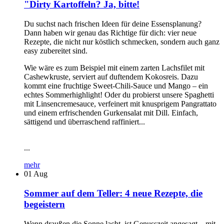
"Dirty Kartoffeln? Ja, bitte!
Du suchst nach frischen Ideen für deine Essensplanung?
Dann haben wir genau das Richtige für dich: vier neue
Rezepte, die nicht nur köstlich schmecken, sondern auch ganz
easy zubereitet sind.
Wie wäre es zum Beispiel mit einem zarten Lachsfilet mit
Cashewkruste, serviert auf duftendem Kokosreis. Dazu
kommt eine fruchtige Sweet-Chili-Sauce und Mango – ein
echtes Sommerhighlight! Oder du probierst unsere Spaghetti
mit Linsencremesauce, verfeinert mit knusprigem Pangrattato
und einem erfrischenden Gurkensalat mit Dill. Einfach,
sättigend und überraschend raffiniert...
...
mehr
01
Aug
Sommer auf dem Teller: 4 neue Rezepte, die
begeistern
Wenn draußen die Sonne lacht, ist Genusszeit angesagt – mit