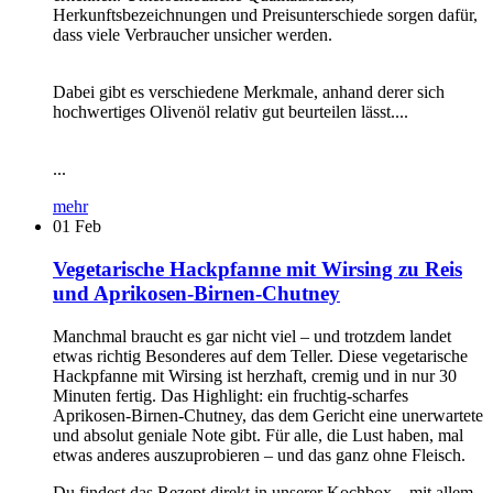
Herkunftsbezeichnungen und Preisunterschiede sorgen dafür,
dass viele Verbraucher unsicher werden.
Dabei gibt es verschiedene Merkmale, anhand derer sich
hochwertiges Olivenöl relativ gut beurteilen lässt....
...
mehr
01
Feb
Vegetarische Hackpfanne mit Wirsing zu Reis
und Aprikosen-Birnen-Chutney
Manchmal braucht es gar nicht viel – und trotzdem landet
etwas richtig Besonderes auf dem Teller. Diese vegetarische
Hackpfanne mit Wirsing ist herzhaft, cremig und in nur 30
Minuten fertig. Das Highlight: ein fruchtig-scharfes
Aprikosen-Birnen-Chutney, das dem Gericht eine unerwartete
und absolut geniale Note gibt. Für alle, die Lust haben, mal
etwas anderes auszuprobieren – und das ganz ohne Fleisch.
Du findest das Rezept direkt in unserer Kochbox – mit allem,