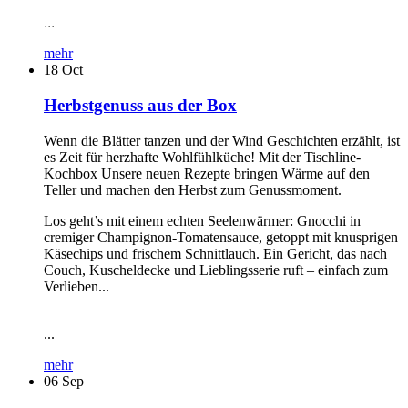
...
mehr
18
Oct
Herbstgenuss aus der Box
Wenn die Blätter tanzen und der Wind Geschichten erzählt, ist
es Zeit für herzhafte Wohlfühlküche! Mit der Tischline-
Kochbox Unsere neuen Rezepte bringen Wärme auf den
Teller und machen den Herbst zum Genussmoment.
Los geht’s mit einem echten Seelenwärmer: Gnocchi in
cremiger Champignon-Tomatensauce, getoppt mit knusprigen
Käsechips und frischem Schnittlauch. Ein Gericht, das nach
Couch, Kuscheldecke und Lieblingsserie ruft – einfach zum
Verlieben...
...
mehr
06
Sep