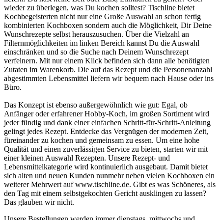
wieder zu überlegen, was Du kochen solltest? Tischline bietet
Kochbegeisterten nicht nur eine Große Auswahl an schon fertig
kombinierten Kochboxen sondern auch die Möglichkeit, Dir Deine
Wunschrezepte selbst herauszusuchen. Über die Vielzahl an
Filternmöglichkeiten im linken Bereich kannst Du die Auswahl
einschränken und so die Suche nach Deinem Wunschrezept
verfeinern. Mit nur einem Klick befinden sich dann alle benötigten
Zutaten im Warenkorb. Die auf das Rezept und die Personenanzahl
abgestimmten Lebensmittel liefern wir bequem nach Hause oder ins
Büro.
Das Konzept ist ebenso außergewöhnlich wie gut: Egal, ob
Anfänger oder erfahrener Hobby-Koch, im großen Sortiment wird
jeder fündig und dank einer einfachen Schritt-für-Schritt-Anleitung
gelingt jedes Rezept. Entdecke das Vergnügen der modernen Zeit,
füreinander zu kochen und gemeinsam zu essen. Um eine hohe
Qualität und einen zuverlässigen Service zu bieten, starten wir mit
einer kleinen Auswahl Rezepten. Unsere Rezept- und
Lebensmittelkategorie wird kontinuierlich ausgebaut. Damit bietet
sich alten und neuen Kunden nunmehr neben vielen Kochboxen ein
weiterer Mehrwert auf www.tischline.de. Gibt es was Schöneres, als
den Tag mit einem selbstgekochten Gericht ausklingen zu lassen?
Das glauben wir nicht.
Unsere Bestellungen werden immer dienstags, mittwochs und