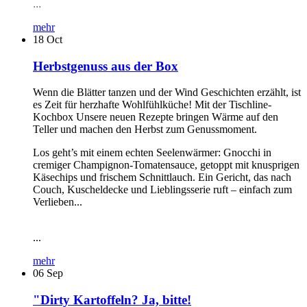
...
mehr
18
Oct
Herbstgenuss aus der Box
Wenn die Blätter tanzen und der Wind Geschichten erzählt, ist
es Zeit für herzhafte Wohlfühlküche! Mit der Tischline-
Kochbox Unsere neuen Rezepte bringen Wärme auf den
Teller und machen den Herbst zum Genussmoment.
Los geht’s mit einem echten Seelenwärmer: Gnocchi in
cremiger Champignon-Tomatensauce, getoppt mit knusprigen
Käsechips und frischem Schnittlauch. Ein Gericht, das nach
Couch, Kuscheldecke und Lieblingsserie ruft – einfach zum
Verlieben...
...
mehr
06
Sep
"Dirty Kartoffeln? Ja, bitte!