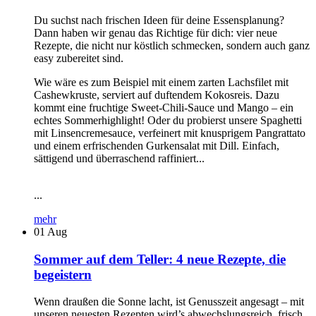
Du suchst nach frischen Ideen für deine Essensplanung?
Dann haben wir genau das Richtige für dich: vier neue
Rezepte, die nicht nur köstlich schmecken, sondern auch ganz
easy zubereitet sind.
Wie wäre es zum Beispiel mit einem zarten Lachsfilet mit
Cashewkruste, serviert auf duftendem Kokosreis. Dazu
kommt eine fruchtige Sweet-Chili-Sauce und Mango – ein
echtes Sommerhighlight! Oder du probierst unsere Spaghetti
mit Linsencremesauce, verfeinert mit knusprigem Pangrattato
und einem erfrischenden Gurkensalat mit Dill. Einfach,
sättigend und überraschend raffiniert...
...
mehr
01
Aug
Sommer auf dem Teller: 4 neue Rezepte, die
begeistern
Wenn draußen die Sonne lacht, ist Genusszeit angesagt – mit
unseren neuesten Rezepten wird’s abwechslungsreich, frisch