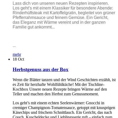
Lass dich von unseren neuen Rezepten inspirieren.
Los geht’s mit einem Klassiker für besondere Abende:
Rinderhüftsteak mit Kartoffelgratin, begleitet von grüner
Pfefferrahmsauce und feinem Gemüse. Ein Gericht,
das Eleganz mit Wärme vereint und in der ganzen
Familie gut ankommt...
...
mehr
18
Oct
Herbstgenuss aus der Box
Wenn die Blätter tanzen und der Wind Geschichten erzählt, ist
es Zeit für herzhafte Wohlfühlküche! Mit der Tischline-
Kochbox Unsere neuen Rezepte bringen Wärme auf den
Teller und machen den Herbst zum Genussmoment.
Los geht’s mit einem echten Seelenwärmer: Gnocchi in
cremiger Champignon-Tomatensauce, getoppt mit knusprigen
Käsechips und frischem Schnittlauch. Ein Gericht, das nach
Couch, Kuscheldecke und Lieblingsserie ruft – einfach zum