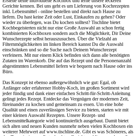
Erstelle deine individuelle Kochbox und lerne unsere leckeren
Gerichte kennen. Bei uns geht es um Lieferung von Kochrezepten
inkl. Lebensmittel - online bestellen und direkt nach Hause zu
liefern. Du hast keine Zeit oder Lust, Einkaufen zu gehen? Oder
wieder zu überlegen, was Du kochen solltest? Tischline bietet
Kochbegeisterten nicht nur eine Große Auswahl an schon fertig
kombinierten Kochboxen sondern auch die Möglichkeit, Dir Deine
Wunschrezepte selbst herauszusuchen. Über die Vielzahl an
Filternmöglichkeiten im linken Bereich kannst Du die Auswahl
einschränken und so die Suche nach Deinem Wunschrezept
verfeinern. Mit nur einem Klick befinden sich dann alle benötigten
Zutaten im Warenkorb. Die auf das Rezept und die Personenanzahl
abgestimmten Lebensmittel liefern wir bequem nach Hause oder ins
Büro.
Das Konzept ist ebenso außergewöhnlich wie gut: Egal, ob
Anfänger oder erfahrener Hobby-Koch, im großen Sortiment wird
jeder fündig und dank einer einfachen Schritt-für-Schritt-Anleitung
gelingt jedes Rezept. Entdecke das Vergnügen der modernen Zeit,
füreinander zu kochen und gemeinsam zu essen. Um eine hohe
Qualität und einen zuverlässigen Service zu bieten, starten wir mit
einer kleinen Auswahl Rezepten. Unsere Rezept- und
Lebensmittelkategorie wird kontinuierlich ausgebaut. Damit bietet
sich alten und neuen Kunden nunmehr neben vielen Kochboxen ein
weiterer Mehrwert auf www.tischline.de. Gibt es was Schöneres, als