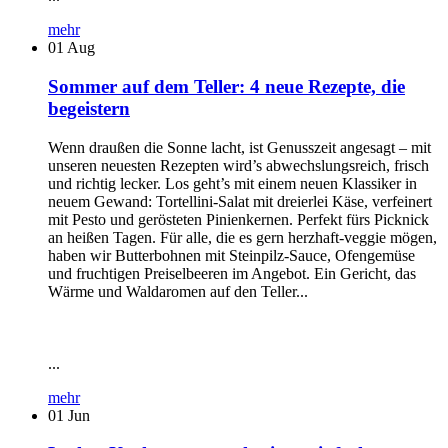
mehr
01
Aug
Sommer auf dem Teller: 4 neue Rezepte, die
begeistern
Wenn draußen die Sonne lacht, ist Genusszeit angesagt – mit
unseren neuesten Rezepten wird’s abwechslungsreich, frisch
und richtig lecker. Los geht’s mit einem neuen Klassiker in
neuem Gewand: Tortellini-Salat mit dreierlei Käse, verfeinert
mit Pesto und gerösteten Pinienkernen. Perfekt fürs Picknick
an heißen Tagen. Für alle, die es gern herzhaft-veggie mögen,
haben wir Butterbohnen mit Steinpilz-Sauce, Ofengemüse
und fruchtigen Preiselbeeren im Angebot. Ein Gericht, das
Wärme und Waldaromen auf den Teller...
...
mehr
01
Jun