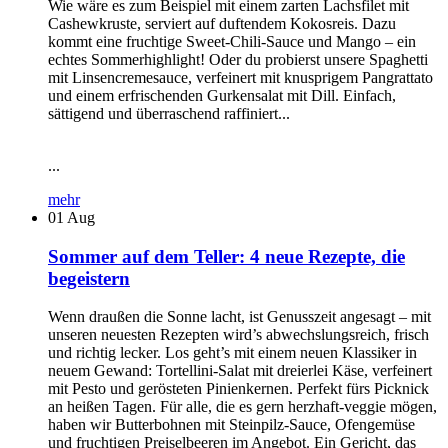
Wie wäre es zum Beispiel mit einem zarten Lachsfilet mit
Cashewkruste, serviert auf duftendem Kokosreis. Dazu
kommt eine fruchtige Sweet-Chili-Sauce und Mango – ein
echtes Sommerhighlight! Oder du probierst unsere Spaghetti
mit Linsencremesauce, verfeinert mit knusprigem Pangrattato
und einem erfrischenden Gurkensalat mit Dill. Einfach,
sättigend und überraschend raffiniert...
...
mehr
01
Aug
Sommer auf dem Teller: 4 neue Rezepte, die
begeistern
Wenn draußen die Sonne lacht, ist Genusszeit angesagt – mit
unseren neuesten Rezepten wird’s abwechslungsreich, frisch
und richtig lecker. Los geht’s mit einem neuen Klassiker in
neuem Gewand: Tortellini-Salat mit dreierlei Käse, verfeinert
mit Pesto und gerösteten Pinienkernen. Perfekt fürs Picknick
an heißen Tagen. Für alle, die es gern herzhaft-veggie mögen,
haben wir Butterbohnen mit Steinpilz-Sauce, Ofengemüse
und fruchtigen Preiselbeeren im Angebot. Ein Gericht, das