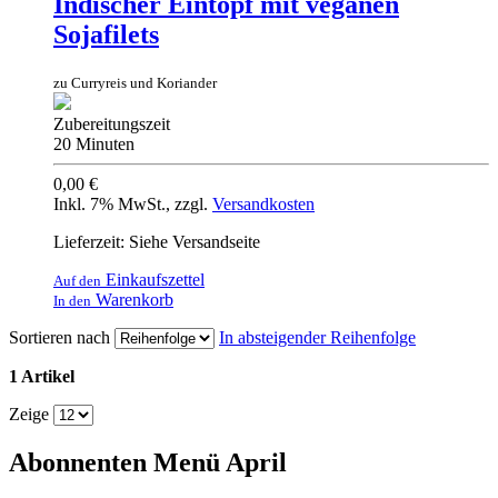
Indischer Eintopf mit veganen
Sojafilets
zu Curryreis und Koriander
Zubereitungszeit
20 Minuten
0,00 €
Inkl. 7% MwSt.
,
zzgl.
Versandkosten
Lieferzeit: Siehe Versandseite
Einkaufszettel
Auf den
Warenkorb
In den
Sortieren nach
In absteigender Reihenfolge
1 Artikel
Zeige
Abonnenten Menü April