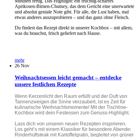
Minuten fertig. Das Highlight: ein fruchtig-scharfes
Aprikosen-Birnen-Chutney, das dem Gericht eine unerwartete
und absolut geniale Note gibt. Für alle, die Lust haben, mal
etwas anderes auszuprobieren – und das ganz ohne Fleisch.
Du findest das Rezept direkt in unserer Kochbox – mit allem,
was du brauchst, frisch geliefert nach Hause.
mehr
26
Nov
Weihnachtsessen leicht gemacht – entdecke
unsere festlichen Rezepte
Wenn Kerzenlicht den Raum erfüllt und der Duft von
Tannenzweigen die Sinne verzaubert, ist es Zeit für
kulinarische Weihnachtsmomente! Mit der Tischline-
Kochbox wird dein Festessen zum Genuss-Highlight.
Lass dich von unseren neuen Rezepten inspirieren.
Los geht’s mit einem Klassiker für besondere Abende:
Rinderhüftsteak mit Kartoffelgratin, begleitet von grüner