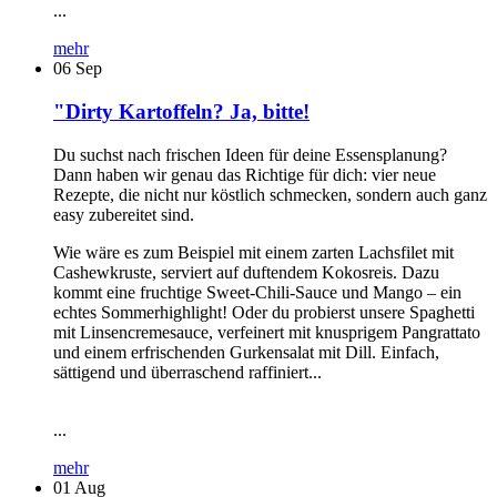
...
mehr
06
Sep
"Dirty Kartoffeln? Ja, bitte!
Du suchst nach frischen Ideen für deine Essensplanung?
Dann haben wir genau das Richtige für dich: vier neue
Rezepte, die nicht nur köstlich schmecken, sondern auch ganz
easy zubereitet sind.
Wie wäre es zum Beispiel mit einem zarten Lachsfilet mit
Cashewkruste, serviert auf duftendem Kokosreis. Dazu
kommt eine fruchtige Sweet-Chili-Sauce und Mango – ein
echtes Sommerhighlight! Oder du probierst unsere Spaghetti
mit Linsencremesauce, verfeinert mit knusprigem Pangrattato
und einem erfrischenden Gurkensalat mit Dill. Einfach,
sättigend und überraschend raffiniert...
...
mehr
01
Aug