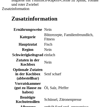
Baguette mit Thunfisch-Kapern-Creme zu Spinat, Tomate
und roter Zwiebel
Zusatzinformation
Zusatzinformation
Ernährungsweise
Nein
Blitzrezepte, Familienfreundlich,
Kategorie
Fitness
Hauptzutat
Fisch
Region
Nein
Schwierigkeitsgrad
einfach
Zutaten in der
Nein
Kochbox
Optionale Zutaten
in der Kochbox
Senf scharf
(abbestellbar)
Vorratskammer
(gut zu Hause zu
Öl, Salz, Pfeffer
haben)
Benötigte
Schüssel, Zitronenpresse
Kochutensilien
Allergene
enthält Senf und -erzeugnisse