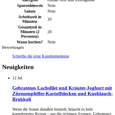
Spurenhinweis
Nein
Saison
Nein
Arbeitszeit in
20
Minuten
Gesamtzeit in
Minuten (2
20
Personen)
Wann kochen?
Nein
Bewertungen
Schreibe die erste Kundenmeinung
Neuigkeiten
12
Jul
Gebratenes Lachsfilet und Kräuter-Joghurt mit
Zitronenpfeffer-Kartoffelecken und Knoblauch-
Brokkoli
Wenn die Sonne draußen brutzelt, braucht es kein
kompliziertes Rezept – nur die richtigen Aromen. Gebratenes