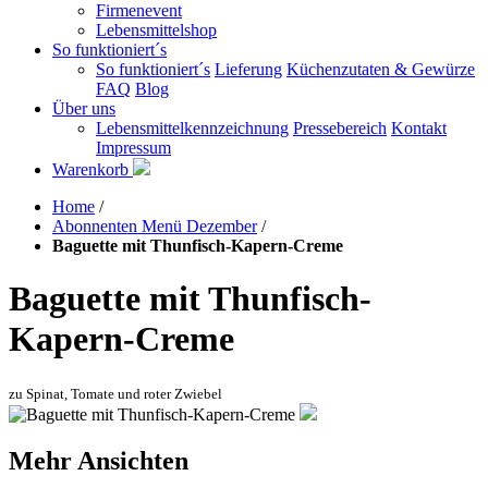
Firmenevent
Lebensmittelshop
So funktioniert´s
So funktioniert´s
Lieferung
Küchenzutaten & Gewürze
FAQ
Blog
Über uns
Lebensmittelkennzeichnung
Pressebereich
Kontakt
Impressum
Warenkorb
Home
/
Abonnenten Menü Dezember
/
Baguette mit Thunfisch-Kapern-Creme
Baguette mit Thunfisch-
Kapern-Creme
zu Spinat, Tomate und roter Zwiebel
Mehr Ansichten