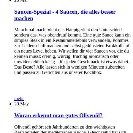
20
Mar
Saucen-Spezial - 4 Saucen, die alles besser
machen
Manchmal macht nicht das Hauptgericht den Unterschied –
sondern das, was obendrauf kommt. Eine gute Sauce kann ein
simples Steak in ein Restauranterlebnis verwandeln, Pommes
zur Leidenschaft machen und selbst gedünsteten Brokkoli auf
ein neues Level heben. Wir stellen dir vier Saucen vor, die du
kennen musst: cremig, würzig, fruchtig-aromatisch oder
unwiderstehlich käsig – für jeden Geschmack ist etwas dabei.
Das Beste? Alle lassen sich in wenigen Minuten zubereiten
und passen zu Gerichten aus unserer Kochbox.
mehr
29
May
Woran erkennt man gutes Olivenöl?
Olivenöl gehört seit Jahrhunderten zu den wichtigsten
Bestandteilen der mediterranen Küche. Gleichzeitig hat sich