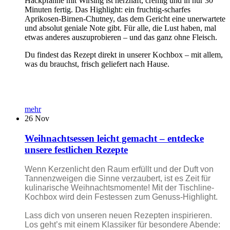
Hackpfanne mit Wirsing ist herzhaft, cremig und in nur 30
Minuten fertig. Das Highlight: ein fruchtig-scharfes
Aprikosen-Birnen-Chutney, das dem Gericht eine unerwartete
und absolut geniale Note gibt. Für alle, die Lust haben, mal
etwas anderes auszuprobieren – und das ganz ohne Fleisch.
Du findest das Rezept direkt in unserer Kochbox – mit allem,
was du brauchst, frisch geliefert nach Hause.
mehr
26
Nov
Weihnachtsessen leicht gemacht – entdecke
unsere festlichen Rezepte
Wenn Kerzenlicht den Raum erfüllt und der Duft von
Tannenzweigen die Sinne verzaubert, ist es Zeit für
kulinarische Weihnachtsmomente! Mit der Tischline-
Kochbox wird dein Festessen zum Genuss-Highlight.
Lass dich von unseren neuen Rezepten inspirieren.
Los geht’s mit einem Klassiker für besondere Abende: