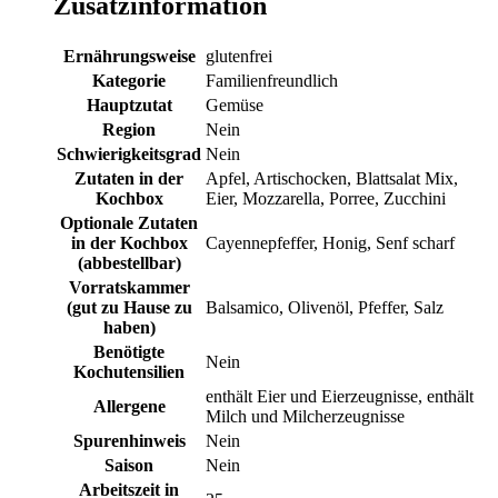
Zusatzinformation
Ernährungsweise
glutenfrei
Kategorie
Familienfreundlich
Hauptzutat
Gemüse
Region
Nein
Schwierigkeitsgrad
Nein
Zutaten in der
Apfel, Artischocken, Blattsalat Mix,
Kochbox
Eier, Mozzarella, Porree, Zucchini
Optionale Zutaten
in der Kochbox
Cayennepfeffer, Honig, Senf scharf
(abbestellbar)
Vorratskammer
(gut zu Hause zu
Balsamico, Olivenöl, Pfeffer, Salz
haben)
Benötigte
Nein
Kochutensilien
enthält Eier und Eierzeugnisse, enthält
Allergene
Milch und Milcherzeugnisse
Spurenhinweis
Nein
Saison
Nein
Arbeitszeit in