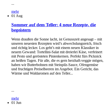
...
mehr
01
Aug
Sommer auf dem Teller: 4 neue Rezepte, die
begeistern
Wenn draußen die Sonne lacht, ist Genusszeit angesagt – mit
unseren neuesten Rezepten wird’s abwechslungsreich, frisch
und richtig lecker. Los geht’s mit einem neuen Klassiker in
neuem Gewand: Tortellini-Salat mit dreierlei Käse, verfeinert
mit Pesto und gerösteten Pinienkernen. Perfekt fürs Picknick
an heißen Tagen. Für alle, die es gern herzhaft-veggie mögen,
haben wir Butterbohnen mit Steinpilz-Sauce, Ofengemüse
und fruchtigen Preiselbeeren im Angebot. Ein Gericht, das
Wärme und Waldaromen auf den Teller...
...
mehr
01
Jun