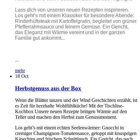
Lass dich von unseren neuen Rezepten inspirieren.
Los geht’s mit einem Klassiker für besondere Abende:
Rinderhüftsteak mit Kartoffelgratin, begleitet von grüner
Pfefferrahmsauce und feinem Gemüse. Ein Gericht,
das Eleganz mit Wärme vereint und in der ganzen
Familie gut ankommt...
...
mehr
18
Oct
Herbstgenuss aus der Box
Wenn die Blätter tanzen und der Wind Geschichten erzählt, ist
es Zeit für herzhafte Wohlfühlküche! Mit der Tischline-
Kochbox Unsere neuen Rezepte bringen Wärme auf den
Teller und machen den Herbst zum Genussmoment.
Los geht’s mit einem echten Seelenwärmer: Gnocchi in
cremiger Champignon-Tomatensauce, getoppt mit knusprigen
Käsechips und frischem Schnittlauch. Ein Gericht, das nach