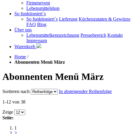
Firmenevent
Lebensmittelshop
So funktioniert´s
So funktioniert´s
Lieferung
Küchenzutaten & Gewürze
FAQ
Blog
Über uns
Lebensmittelkennzeichnung
Pressebereich
Kontakt
Impressum
Warenkorb
Home
/
Abonnenten Menü März
Abonnenten Menü März
Sortieren nach
In absteigender Reihenfolge
1-12 von 38
Zeige
Seite:
1
2