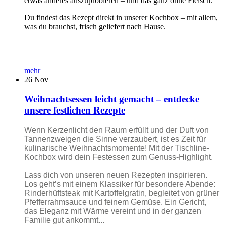
etwas anderes auszuprobieren – und das ganz ohne Fleisch.
Du findest das Rezept direkt in unserer Kochbox – mit allem,
was du brauchst, frisch geliefert nach Hause.
mehr
26
Nov
Weihnachtsessen leicht gemacht – entdecke
unsere festlichen Rezepte
Wenn Kerzenlicht den Raum erfüllt und der Duft von
Tannenzweigen die Sinne verzaubert, ist es Zeit für
kulinarische Weihnachtsmomente! Mit der Tischline-
Kochbox wird dein Festessen zum Genuss-Highlight.
Lass dich von unseren neuen Rezepten inspirieren.
Los geht’s mit einem Klassiker für besondere Abende:
Rinderhüftsteak mit Kartoffelgratin, begleitet von grüner
Pfefferrahmsauce und feinem Gemüse. Ein Gericht,
das Eleganz mit Wärme vereint und in der ganzen
Familie gut ankommt...