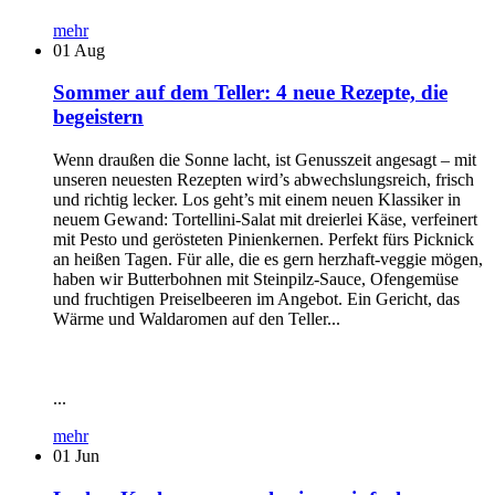
mehr
01
Aug
Sommer auf dem Teller: 4 neue Rezepte, die
begeistern
Wenn draußen die Sonne lacht, ist Genusszeit angesagt – mit
unseren neuesten Rezepten wird’s abwechslungsreich, frisch
und richtig lecker. Los geht’s mit einem neuen Klassiker in
neuem Gewand: Tortellini-Salat mit dreierlei Käse, verfeinert
mit Pesto und gerösteten Pinienkernen. Perfekt fürs Picknick
an heißen Tagen. Für alle, die es gern herzhaft-veggie mögen,
haben wir Butterbohnen mit Steinpilz-Sauce, Ofengemüse
und fruchtigen Preiselbeeren im Angebot. Ein Gericht, das
Wärme und Waldaromen auf den Teller...
...
mehr
01
Jun