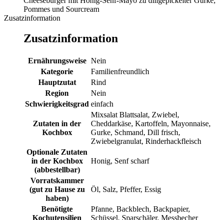
Cheeseburger mit Honig-Senf-Mayo zu dillgepickelter Gurke,
Pommes und Sourcream
Zusatzinformation
Zusatzinformation
Ernährungsweise
Nein
Kategorie
Familienfreundlich
Hauptzutat
Rind
Region
Nein
Schwierigkeitsgrad
einfach
Mixsalat Blattsalat, Zwiebel,
Zutaten in der
Cheddarkäse, Kartoffeln, Mayonnaise,
Kochbox
Gurke, Schmand, Dill frisch,
Zwiebelgranulat, Rinderhackfleisch
Optionale Zutaten
in der Kochbox
Honig, Senf scharf
(abbestellbar)
Vorratskammer
(gut zu Hause zu
Öl, Salz, Pfeffer, Essig
haben)
Benötigte
Pfanne, Backblech, Backpapier,
Kochutensilien
Schüssel, Sparschäler, Messbecher