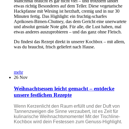
Manchmal braucht es gar nicht viel – und trotzdem landet
etwas richtig Besonderes auf dem Teller. Diese vegetarische
Hackpfanne mit Wirsing ist herzhaft, cremig und in nur 30
Minuten fertig. Das Highlight: ein fruchtig-scharfes
Aprikosen-Birnen-Chutney, das dem Gericht eine unerwartete
und absolut geniale Note gibt. Für alle, die Lust haben, mal
etwas anderes auszuprobieren – und das ganz ohne Fleisch.
Du findest das Rezept direkt in unserer Kochbox – mit allem,
was du brauchst, frisch geliefert nach Hause.
mehr
26
Nov
Weihnachtsessen leicht gemacht – entdecke
unsere festlichen Rezepte
Wenn Kerzenlicht den Raum erfüllt und der Duft von
Tannenzweigen die Sinne verzaubert, ist es Zeit für
kulinarische Weihnachtsmomente! Mit der Tischline-
Kochbox wird dein Festessen zum Genuss-Highlight.