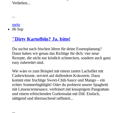
Verlieben...
...
mehr
06
Sep
"Dirty Kartoffeln? Ja, bitte!
Du suchst nach frischen Ideen für deine Essensplanung?
Dann haben wir genau das Richtige für dich: vier neue
Rezepte, die nicht nur köstlich schmecken, sondern auch ganz
easy zubereitet sind.
Wie wäre es zum Beispiel mit einem zarten Lachsfilet mit
Cashewkruste, serviert auf duftendem Kokosreis. Dazu
kommt eine fruchtige Sweet-Chili-Sauce und Mango – ein
echtes Sommerhighlight! Oder du probierst unsere Spaghetti
mit Linsencremesauce, verfeinert mit knusprigem Pangrattato
und einem erfrischenden Gurkensalat mit Dill. Einfach,
sättigend und überraschend raffiniert...
...