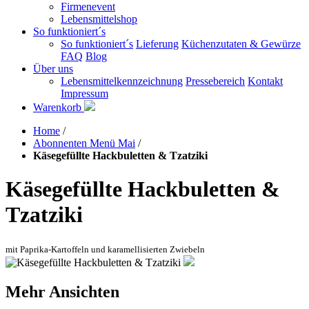
Firmenevent
Lebensmittelshop
So funktioniert´s
So funktioniert´s
Lieferung
Küchenzutaten & Gewürze
FAQ
Blog
Über uns
Lebensmittelkennzeichnung
Pressebereich
Kontakt
Impressum
Warenkorb
Home
/
Abonnenten Menü Mai
/
Käsegefüllte Hackbuletten & Tzatziki
Käsegefüllte Hackbuletten &
Tzatziki
mit Paprika-Kartoffeln und karamellisierten Zwiebeln
Mehr Ansichten