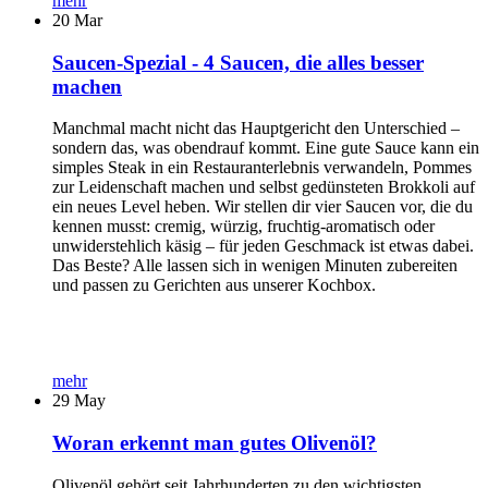
mehr
20
Mar
Saucen-Spezial - 4 Saucen, die alles besser
machen
Manchmal macht nicht das Hauptgericht den Unterschied –
sondern das, was obendrauf kommt. Eine gute Sauce kann ein
simples Steak in ein Restauranterlebnis verwandeln, Pommes
zur Leidenschaft machen und selbst gedünsteten Brokkoli auf
ein neues Level heben. Wir stellen dir vier Saucen vor, die du
kennen musst: cremig, würzig, fruchtig-aromatisch oder
unwiderstehlich käsig – für jeden Geschmack ist etwas dabei.
Das Beste? Alle lassen sich in wenigen Minuten zubereiten
und passen zu Gerichten aus unserer Kochbox.
mehr
29
May
Woran erkennt man gutes Olivenöl?
Olivenöl gehört seit Jahrhunderten zu den wichtigsten