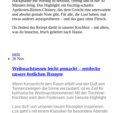
Hackpfanne mit Wirsing ist herzhaft, cremig und in nur 30
Minuten fertig. Das Highlight: ein fruchtig-scharfes
Aprikosen-Birnen-Chutney, das dem Gericht eine unerwartete
und absolut geniale Note gibt. Für alle, die Lust haben, mal
etwas anderes auszuprobieren – und das ganz ohne Fleisch.
Du findest das Rezept direkt in unserer Kochbox – mit allem,
was du brauchst, frisch geliefert nach Hause.
mehr
26
Nov
Weihnachtsessen leicht gemacht – entdecke
unsere festlichen Rezepte
Wenn Kerzenlicht den Raum erfüllt und der Duft von
Tannenzweigen die Sinne verzaubert, ist es Zeit für
kulinarische Weihnachtsmomente! Mit der Tischline-
Kochbox wird dein Festessen zum Genuss-Highlight.
Lass dich von unseren neuen Rezepten inspirieren.
Los geht’s mit einem Klassiker für besondere Abende: