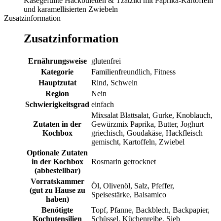
Käsegefüllte Hackbuletten & Tzatziki mit Paprika-Kartoffeln
und karamellisierten Zwiebeln
Zusatzinformation
Zusatzinformation
Ernährungsweise
glutenfrei
Kategorie
Familienfreundlich, Fitness
Hauptzutat
Rind, Schwein
Region
Nein
Schwierigkeitsgrad
einfach
Mixsalat Blattsalat, Gurke, Knoblauch,
Zutaten in der
Gewürzmix Paprika, Butter, Joghurt
Kochbox
griechisch, Goudakäse, Hackfleisch
gemischt, Kartoffeln, Zwiebel
Optionale Zutaten
in der Kochbox
Rosmarin getrocknet
(abbestellbar)
Vorratskammer
Öl, Olivenöl, Salz, Pfeffer,
(gut zu Hause zu
Speisestärke, Balsamico
haben)
Benötigte
Topf, Pfanne, Backblech, Backpapier,
Kochutensilien
Schüssel, Küchenreibe, Sieb