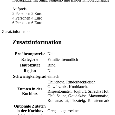
Kebabpizza mit Salat, Jalapeno und milder Knoblauchsauce
Aufpreis
2 Personen 2 Euro
4 Personen 4 Euro
6 Personen 6 Euro
Zusatzinformation
Zusatzinformation
Ernährungsweise
Nein
Kategorie
Familienfreundlich
Hauptzutat
Rind
Region
Nein
Schwierigkeitsgrad
einfach
Chilichote, Rinderhackfleisch,
Gewürzmix, Knoblauch,
Zutaten in der
Rispentomaten, Joghurt, Sriracha Hot
Kochbox
Chili Sauce, Goudakäse, Mayonnaise,
Romanasalat, Pizzateig, Tomatenmark
Optionale Zutaten
in der Kochbox
Oregano getrocknet