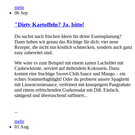
mehr
06
Sep
"Dirty Kartoffeln? Ja, bitte!
Du suchst nach frischen Ideen für deine Essensplanung?
Dann haben wir genau das Richtige für dich: vier neue
Rezepte, die nicht nur köstlich schmecken, sondern auch ganz
easy zubereitet sind.
Wie wäre es zum Beispiel mit einem zarten Lachsfilet mit
Cashewkruste, serviert auf duftendem Kokosreis. Dazu
kommt eine fruchtige Sweet-Chili-Sauce und Mango – ein
echtes Sommerhighlight! Oder du probierst unsere Spaghetti
mit Linsencremesauce, verfeinert mit knusprigem Pangrattato
und einem erfrischenden Gurkensalat mit Dill. Einfach,
sättigend und überraschend raffiniert...
...
mehr
01
Aug