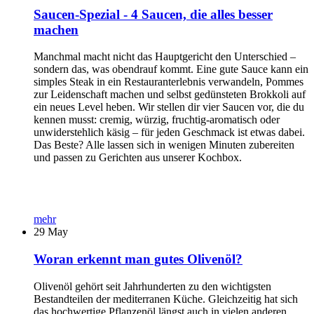
Saucen-Spezial - 4 Saucen, die alles besser
machen
Manchmal macht nicht das Hauptgericht den Unterschied –
sondern das, was obendrauf kommt. Eine gute Sauce kann ein
simples Steak in ein Restauranterlebnis verwandeln, Pommes
zur Leidenschaft machen und selbst gedünsteten Brokkoli auf
ein neues Level heben. Wir stellen dir vier Saucen vor, die du
kennen musst: cremig, würzig, fruchtig-aromatisch oder
unwiderstehlich käsig – für jeden Geschmack ist etwas dabei.
Das Beste? Alle lassen sich in wenigen Minuten zubereiten
und passen zu Gerichten aus unserer Kochbox.
mehr
29
May
Woran erkennt man gutes Olivenöl?
Olivenöl gehört seit Jahrhunderten zu den wichtigsten
Bestandteilen der mediterranen Küche. Gleichzeitig hat sich
das hochwertige Pflanzenöl längst auch in vielen anderen