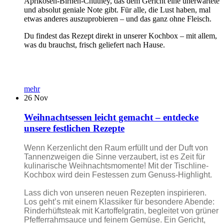
Aprikosen-Birnen-Chutney, das dem Gericht eine unerwartete
und absolut geniale Note gibt. Für alle, die Lust haben, mal
etwas anderes auszuprobieren – und das ganz ohne Fleisch.
Du findest das Rezept direkt in unserer Kochbox – mit allem,
was du brauchst, frisch geliefert nach Hause.
mehr
26
Nov
Weihnachtsessen leicht gemacht – entdecke
unsere festlichen Rezepte
Wenn Kerzenlicht den Raum erfüllt und der Duft von
Tannenzweigen die Sinne verzaubert, ist es Zeit für
kulinarische Weihnachtsmomente! Mit der Tischline-
Kochbox wird dein Festessen zum Genuss-Highlight.
Lass dich von unseren neuen Rezepten inspirieren.
Los geht’s mit einem Klassiker für besondere Abende:
Rinderhüftsteak mit Kartoffelgratin, begleitet von grüner
Pfefferrahmsauce und feinem Gemüse. Ein Gericht,