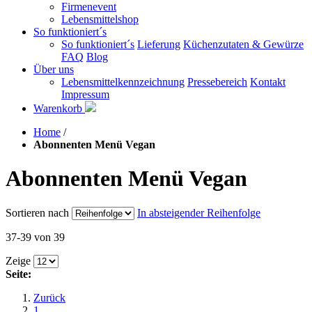
Firmenevent
Lebensmittelshop
So funktioniert´s
So funktioniert´s
Lieferung
Küchenzutaten & Gewürze
FAQ
Blog
Über uns
Lebensmittelkennzeichnung
Pressebereich
Kontakt
Impressum
Warenkorb
Home
/
Abonnenten Menü Vegan
Abonnenten Menü Vegan
Sortieren nach
In absteigender Reihenfolge
37-39 von 39
Zeige
Seite:
Zurück
1