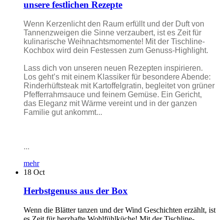
unsere festlichen Rezepte
Wenn Kerzenlicht den Raum erfüllt und der Duft von
Tannenzweigen die Sinne verzaubert, ist es Zeit für
kulinarische Weihnachtsmomente! Mit der Tischline-
Kochbox wird dein Festessen zum Genuss-Highlight.
Lass dich von unseren neuen Rezepten inspirieren.
Los geht’s mit einem Klassiker für besondere Abende:
Rinderhüftsteak mit Kartoffelgratin, begleitet von grüner
Pfefferrahmsauce und feinem Gemüse. Ein Gericht,
das Eleganz mit Wärme vereint und in der ganzen
Familie gut ankommt...
...
mehr
18
Oct
Herbstgenuss aus der Box
Wenn die Blätter tanzen und der Wind Geschichten erzählt, ist
es Zeit für herzhafte Wohlfühlküche! Mit der Tischline-