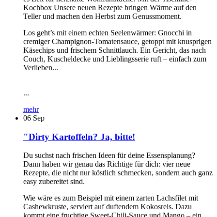
Kochbox Unsere neuen Rezepte bringen Wärme auf den
Teller und machen den Herbst zum Genussmoment.
Los geht’s mit einem echten Seelenwärmer: Gnocchi in
cremiger Champignon-Tomatensauce, getoppt mit knusprigen
Käsechips und frischem Schnittlauch. Ein Gericht, das nach
Couch, Kuscheldecke und Lieblingsserie ruft – einfach zum
Verlieben...
...
mehr
06
Sep
"Dirty Kartoffeln? Ja, bitte!
Du suchst nach frischen Ideen für deine Essensplanung?
Dann haben wir genau das Richtige für dich: vier neue
Rezepte, die nicht nur köstlich schmecken, sondern auch ganz
easy zubereitet sind.
Wie wäre es zum Beispiel mit einem zarten Lachsfilet mit
Cashewkruste, serviert auf duftendem Kokosreis. Dazu
kommt eine fruchtige Sweet-Chili-Sauce und Mango – ein