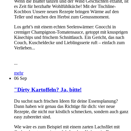
Wenn die Blätter tanzen und der Wind Geschichten erzählt, ist
es Zeit für herzhafte Wohlfühlküche! Mit der Tischline-
Kochbox Unsere neuen Rezepte bringen Wärme auf den
Teller und machen den Herbst zum Genussmoment.
Los geht’s mit einem echten Seelenwärmer: Gnocchi in
cremiger Champignon-Tomatensauce, getoppt mit knusprigen
Käsechips und frischem Schnittlauch. Ein Gericht, das nach
Couch, Kuscheldecke und Lieblingsserie ruft – einfach zum
Verlieben...
...
mehr
06
Sep
"Dirty Kartoffeln? Ja, bitte!
Du suchst nach frischen Ideen für deine Essensplanung?
Dann haben wir genau das Richtige für dich: vier neue
Rezepte, die nicht nur köstlich schmecken, sondern auch ganz
easy zubereitet sind.
Wie wäre es zum Beispiel mit einem zarten Lachsfilet mit