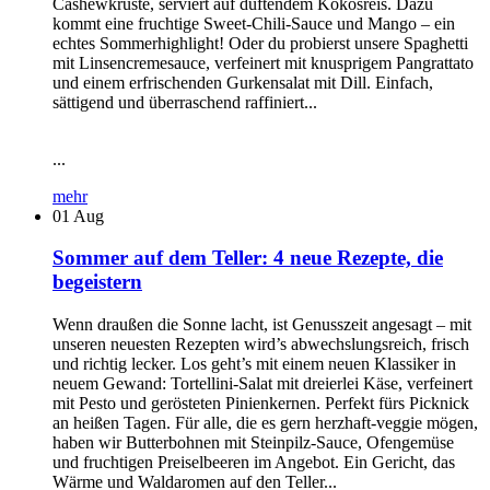
Cashewkruste, serviert auf duftendem Kokosreis. Dazu
kommt eine fruchtige Sweet-Chili-Sauce und Mango – ein
echtes Sommerhighlight! Oder du probierst unsere Spaghetti
mit Linsencremesauce, verfeinert mit knusprigem Pangrattato
und einem erfrischenden Gurkensalat mit Dill. Einfach,
sättigend und überraschend raffiniert...
...
mehr
01
Aug
Sommer auf dem Teller: 4 neue Rezepte, die
begeistern
Wenn draußen die Sonne lacht, ist Genusszeit angesagt – mit
unseren neuesten Rezepten wird’s abwechslungsreich, frisch
und richtig lecker. Los geht’s mit einem neuen Klassiker in
neuem Gewand: Tortellini-Salat mit dreierlei Käse, verfeinert
mit Pesto und gerösteten Pinienkernen. Perfekt fürs Picknick
an heißen Tagen. Für alle, die es gern herzhaft-veggie mögen,
haben wir Butterbohnen mit Steinpilz-Sauce, Ofengemüse
und fruchtigen Preiselbeeren im Angebot. Ein Gericht, das
Wärme und Waldaromen auf den Teller...