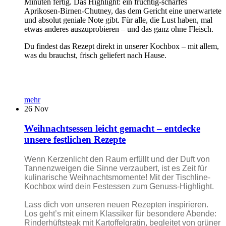
Minuten fertig. Das Highlight: ein fruchtig-scharfes
Aprikosen-Birnen-Chutney, das dem Gericht eine unerwartete
und absolut geniale Note gibt. Für alle, die Lust haben, mal
etwas anderes auszuprobieren – und das ganz ohne Fleisch.
Du findest das Rezept direkt in unserer Kochbox – mit allem,
was du brauchst, frisch geliefert nach Hause.
mehr
26
Nov
Weihnachtsessen leicht gemacht – entdecke
unsere festlichen Rezepte
Wenn Kerzenlicht den Raum erfüllt und der Duft von
Tannenzweigen die Sinne verzaubert, ist es Zeit für
kulinarische Weihnachtsmomente! Mit der Tischline-
Kochbox wird dein Festessen zum Genuss-Highlight.
Lass dich von unseren neuen Rezepten inspirieren.
Los geht’s mit einem Klassiker für besondere Abende:
Rinderhüftsteak mit Kartoffelgratin, begleitet von grüner