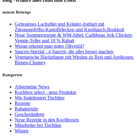
Blog - erfahre alles rund ums Essen
neueste Beiträge
Gebratenes Lachsfilet und Kräuter-Joghurt mit
Zitronenpfeffer-Kartoffelecken und Knoblauch-Brokkoli
Neue Sommerrezepte & WM-Jubel: Caribbean Jerk Chicken,
Veggie-Teller und 10 % Rabatt
Woran erkennt man gutes Olivenöl?
Saucen-Spezial - 4 Saucen, die alles besser machen
Vegetarische Hackpfanne mit Wirsing zu Reis und Aprikosen-
Birnen-Chutney
Kategorien
Allgemeine News
Kochbox select - neue Produkte
Wie funktioniert Tischline
Rezepte
Rabattgrube
Geschenkideen
Neue Rezepte in den Kochboxen
Mitarbeiter bei Tischline
Wissen