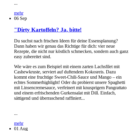
...
mehr
06
Sep
"Dirty Kartoffeln? Ja, bitte!
Du suchst nach frischen Ideen für deine Essensplanung?
Dann haben wir genau das Richtige für dich: vier neue
Rezepte, die nicht nur köstlich schmecken, sondern auch ganz
easy zubereitet sind.
Wie wäre es zum Beispiel mit einem zarten Lachsfilet mit
Cashewkruste, serviert auf duftendem Kokosreis. Dazu
kommt eine fruchtige Sweet-Chili-Sauce und Mango – ein
echtes Sommerhighlight! Oder du probierst unsere Spaghetti
mit Linsencremesauce, verfeinert mit knusprigem Pangrattato
und einem erfrischenden Gurkensalat mit Dill. Einfach,
sättigend und überraschend raffiniert...
...
mehr
01
Aug