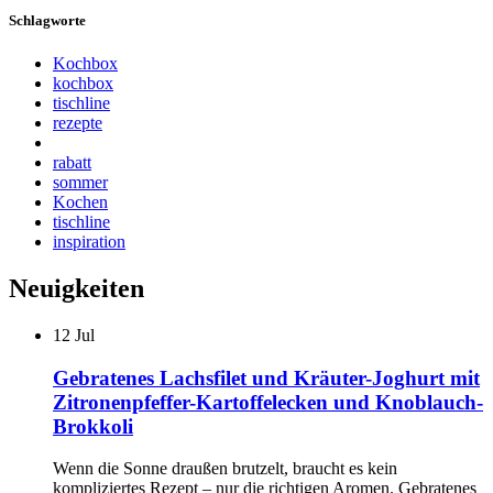
Schlagworte
Kochbox
kochbox
tischline
rezepte
rabatt
sommer
Kochen
tischline
inspiration
Neuigkeiten
12
Jul
Gebratenes Lachsfilet und Kräuter-Joghurt mit
Zitronenpfeffer-Kartoffelecken und Knoblauch-
Brokkoli
Wenn die Sonne draußen brutzelt, braucht es kein
kompliziertes Rezept – nur die richtigen Aromen. Gebratenes