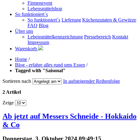
Firmenevent
Lebensmittelshop
So funktioniert´s
So funktioniert´s
Lieferung
Küchenzutaten & Gewürze
FAQ
Blog
Über uns
Lebensmittelkennzeichnung
Pressebereich
Kontakt
Impressum
Warenkorb
Home
/
Blog - erfahre alles rund ums Essen
/
Tagged with "Saisonal"
Sortieren nach
In aufsteigender Reihenfolge
2 Artikel
Zeige
Ab jetzt auf Messers Schneide - Hokkaido
& Co
Donnerstag, 3. Oktober 2024 09:49:15