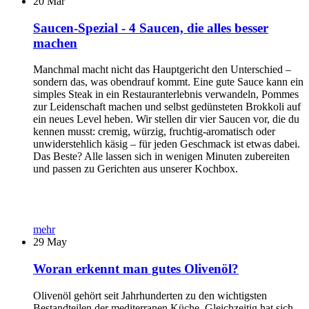
20
Mar
Saucen-Spezial - 4 Saucen, die alles besser
machen
Manchmal macht nicht das Hauptgericht den Unterschied –
sondern das, was obendrauf kommt. Eine gute Sauce kann ein
simples Steak in ein Restauranterlebnis verwandeln, Pommes
zur Leidenschaft machen und selbst gedünsteten Brokkoli auf
ein neues Level heben. Wir stellen dir vier Saucen vor, die du
kennen musst: cremig, würzig, fruchtig-aromatisch oder
unwiderstehlich käsig – für jeden Geschmack ist etwas dabei.
Das Beste? Alle lassen sich in wenigen Minuten zubereiten
und passen zu Gerichten aus unserer Kochbox.
mehr
29
May
Woran erkennt man gutes Olivenöl?
Olivenöl gehört seit Jahrhunderten zu den wichtigsten
Bestandteilen der mediterranen Küche. Gleichzeitig hat sich