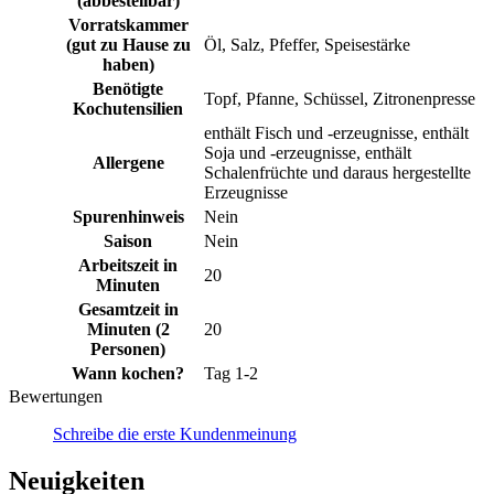
(abbestellbar)
Vorratskammer
(gut zu Hause zu
Öl, Salz, Pfeffer, Speisestärke
haben)
Benötigte
Topf, Pfanne, Schüssel, Zitronenpresse
Kochutensilien
enthält Fisch und -erzeugnisse, enthält
Soja und -erzeugnisse, enthält
Allergene
Schalenfrüchte und daraus hergestellte
Erzeugnisse
Spurenhinweis
Nein
Saison
Nein
Arbeitszeit in
20
Minuten
Gesamtzeit in
Minuten (2
20
Personen)
Wann kochen?
Tag 1-2
Bewertungen
Schreibe die erste Kundenmeinung
Neuigkeiten