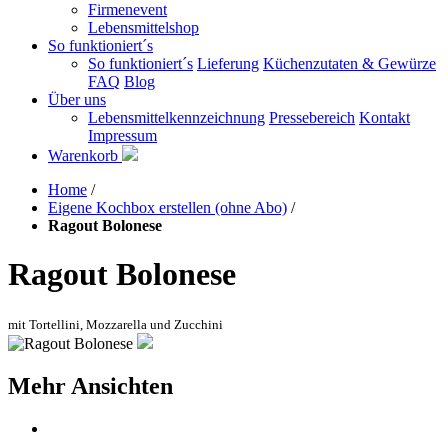
Firmenevent
Lebensmittelshop
So funktioniert´s
So funktioniert´s
Lieferung
Küchenzutaten & Gewürze
FAQ
Blog
Über uns
Lebensmittelkennzeichnung
Pressebereich
Kontakt
Impressum
Warenkorb
Home
/
Eigene Kochbox erstellen (ohne Abo)
/
Ragout Bolonese
Ragout Bolonese
mit Tortellini, Mozzarella und Zucchini
Mehr Ansichten