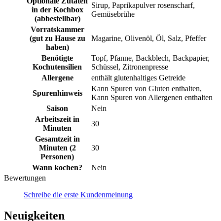
Optionale Zutaten
Sirup, Paprikapulver rosenscharf,
in der Kochbox
Gemüsebrühe
(abbestellbar)
Vorratskammer
(gut zu Hause zu
Magarine, Olivenöl, Öl, Salz, Pfeffer
haben)
Benötigte
Topf, Pfanne, Backblech, Backpapier,
Kochutensilien
Schüssel, Zitronenpresse
Allergene
enthält glutenhaltiges Getreide
Kann Spuren von Gluten enthalten,
Spurenhinweis
Kann Spuren von Allergenen enthalten
Saison
Nein
Arbeitszeit in
30
Minuten
Gesamtzeit in
Minuten (2
30
Personen)
Wann kochen?
Nein
Bewertungen
Schreibe die erste Kundenmeinung
Neuigkeiten