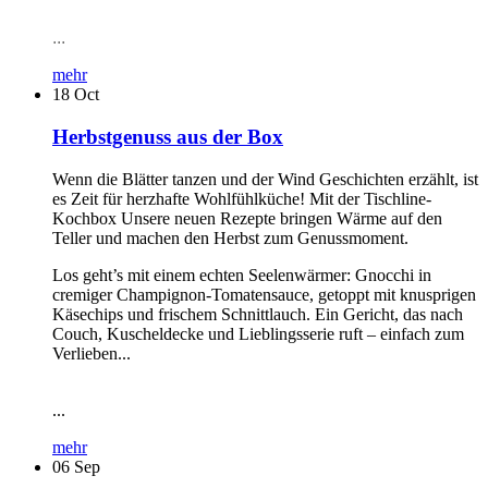
...
mehr
18
Oct
Herbstgenuss aus der Box
Wenn die Blätter tanzen und der Wind Geschichten erzählt, ist
es Zeit für herzhafte Wohlfühlküche! Mit der Tischline-
Kochbox Unsere neuen Rezepte bringen Wärme auf den
Teller und machen den Herbst zum Genussmoment.
Los geht’s mit einem echten Seelenwärmer: Gnocchi in
cremiger Champignon-Tomatensauce, getoppt mit knusprigen
Käsechips und frischem Schnittlauch. Ein Gericht, das nach
Couch, Kuscheldecke und Lieblingsserie ruft – einfach zum
Verlieben...
...
mehr
06
Sep