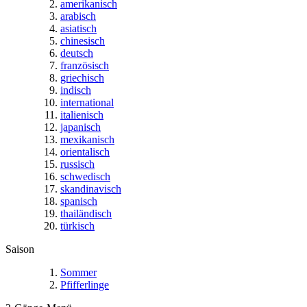
amerikanisch
arabisch
asiatisch
chinesisch
deutsch
französisch
griechisch
indisch
international
italienisch
japanisch
mexikanisch
orientalisch
russisch
schwedisch
skandinavisch
spanisch
thailändisch
türkisch
Saison
Sommer
Pfifferlinge