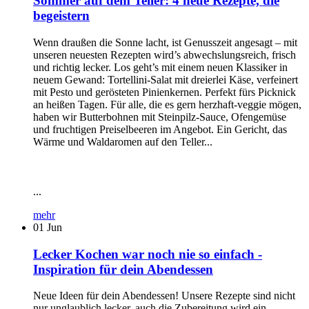
Sommer auf dem Teller: 4 neue Rezepte, die
begeistern
Wenn draußen die Sonne lacht, ist Genusszeit angesagt – mit
unseren neuesten Rezepten wird’s abwechslungsreich, frisch
und richtig lecker. Los geht’s mit einem neuen Klassiker in
neuem Gewand: Tortellini-Salat mit dreierlei Käse, verfeinert
mit Pesto und gerösteten Pinienkernen. Perfekt fürs Picknick
an heißen Tagen. Für alle, die es gern herzhaft-veggie mögen,
haben wir Butterbohnen mit Steinpilz-Sauce, Ofengemüse
und fruchtigen Preiselbeeren im Angebot. Ein Gericht, das
Wärme und Waldaromen auf den Teller...
...
mehr
01
Jun
Lecker Kochen war noch nie so einfach -
Inspiration für dein Abendessen
Neue Ideen für dein Abendessen! Unsere Rezepte sind nicht
nur unglaublich lecker, auch die Zubereitung wird ein