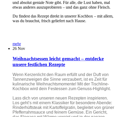
und absolut geniale Note gibt. Für alle, die Lust haben, mal
etwas anderes auszuprobieren – und das ganz ohne Fleisch.
Du findest das Rezept direkt in unserer Kochbox – mit allem,
was du brauchst, frisch geliefert nach Hause.
mehr
26
Nov
Weihnachtsessen leicht gemacht – entdecke
unsere festlichen Rezepte
Wenn Kerzenlicht den Raum erfüllt und der Duft von
Tannenzweigen die Sinne verzaubert, ist es Zeit für
kulinarische Weihnachtsmomente! Mit der Tischline-
Kochbox wird dein Festessen zum Genuss-Highlight.
Lass dich von unseren neuen Rezepten inspirieren.
Los geht’s mit einem Klassiker für besondere Abende:
Rinderhüftsteak mit Kartoffelgratin, begleitet von grüner
Pfefferrahmsauce und feinem Gemüse. Ein Gericht,
das Eleganz mit Wärme vereint und in der ganzen