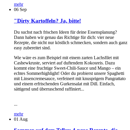
mehr
06
Sep
"Dirty Kartoffeln? Ja, bitte!
Du suchst nach frischen Ideen für deine Essensplanung?
Dann haben wir genau das Richtige für dich: vier neue
Rezepte, die nicht nur köstlich schmecken, sondern auch ganz
easy zubereitet sind.
Wie wäre es zum Beispiel mit einem zarten Lachsfilet mit
Cashewkruste, serviert auf duftendem Kokosreis. Dazu
kommt eine fruchtige Sweet-Chili-Sauce und Mango – ein
echtes Sommerhighlight! Oder du probierst unsere Spaghetti
mit Linsencremesauce, verfeinert mit knusprigem Pangrattato
und einem erfrischenden Gurkensalat mit Dill. Einfach,
sättigend und überraschend raffiniert...
...
mehr
01
Aug