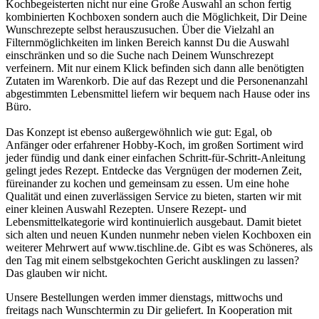
Kochbegeisterten nicht nur eine Große Auswahl an schon fertig
kombinierten Kochboxen sondern auch die Möglichkeit, Dir Deine
Wunschrezepte selbst herauszusuchen. Über die Vielzahl an
Filternmöglichkeiten im linken Bereich kannst Du die Auswahl
einschränken und so die Suche nach Deinem Wunschrezept
verfeinern. Mit nur einem Klick befinden sich dann alle benötigten
Zutaten im Warenkorb. Die auf das Rezept und die Personenanzahl
abgestimmten Lebensmittel liefern wir bequem nach Hause oder ins
Büro.
Das Konzept ist ebenso außergewöhnlich wie gut: Egal, ob
Anfänger oder erfahrener Hobby-Koch, im großen Sortiment wird
jeder fündig und dank einer einfachen Schritt-für-Schritt-Anleitung
gelingt jedes Rezept. Entdecke das Vergnügen der modernen Zeit,
füreinander zu kochen und gemeinsam zu essen. Um eine hohe
Qualität und einen zuverlässigen Service zu bieten, starten wir mit
einer kleinen Auswahl Rezepten. Unsere Rezept- und
Lebensmittelkategorie wird kontinuierlich ausgebaut. Damit bietet
sich alten und neuen Kunden nunmehr neben vielen Kochboxen ein
weiterer Mehrwert auf www.tischline.de. Gibt es was Schöneres, als
den Tag mit einem selbstgekochten Gericht ausklingen zu lassen?
Das glauben wir nicht.
Unsere Bestellungen werden immer dienstags, mittwochs und
freitags nach Wunschtermin zu Dir geliefert. In Kooperation mit