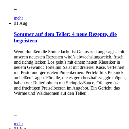
...
mehr
01
Aug
Sommer auf dem Teller: 4 neue Rezepte, die
begeistern
Wenn draußen die Sonne lacht, ist Genusszeit angesagt – mit
unseren neuesten Rezepten wird’s abwechslungsreich, frisch
und richtig lecker. Los geht’s mit einem neuen Klassiker in
neuem Gewand: Tortellini-Salat mit dreierlei Käse, verfeinert
mit Pesto und gerösteten Pinienkernen. Perfekt fürs Picknick
an heißen Tagen. Für alle, die es gern herzhaft-veggie mögen,
haben wir Butterbohnen mit Steinpilz-Sauce, Ofengemüse
und fruchtigen Preiselbeeren im Angebot. Ein Gericht, das
Wärme und Waldaromen auf den Teller...
...
mehr
01
Jun