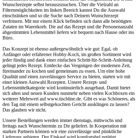
Wunschrezepte selbst herauszusuchen. Über die Vielzahl an
Filternmöglichkeiten im linken Bereich kannst Du die Auswahl
einschränken und so die Suche nach Deinem Wunschrezept
verfeinern. Mit nur einem Klick befinden sich dann alle benötigten
Zutaten im Warenkorb. Die auf das Rezept und die Personenanzahl
abgestimmten Lebensmittel liefern wir bequem nach Hause oder ins
Büro.
Das Konzept ist ebenso außergewöhnlich wie gut: Egal, ob
Anfänger oder erfahrener Hobby-Koch, im großen Sortiment wird
jeder fündig und dank einer einfachen Schritt-für-Schritt-Anleitung
gelingt jedes Rezept. Entdecke das Vergnügen der modernen Zeit,
füreinander zu kochen und gemeinsam zu essen. Um eine hohe
Qualität und einen zuverlässigen Service zu bieten, starten wir mit
einer kleinen Auswahl Rezepten. Unsere Rezept- und
Lebensmittelkategorie wird kontinuierlich ausgebaut. Damit bietet
sich alten und neuen Kunden nunmehr neben vielen Kochboxen ein
weiterer Mehrwert auf www.tischline.de. Gibt es was Schöneres, als
den Tag mit einem selbstgekochten Gericht ausklingen zu lassen?
Das glauben wir nicht.
Unsere Bestellungen werden immer dienstags, mittwochs und
freitags nach Wunschtermin zu Dir geliefert. In Kooperation mit
starken Partnern können wir eine zuverlässige und pünktliche
Lieferung anbieten. Der Einkauf wird komfortabel getätigt,