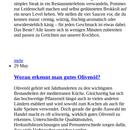
simples Steak in ein Restauranterlebnis verwandeln, Pommes
zur Leidenschaft machen und selbst gedünsteten Brokkoli auf
ein neues Level heben. Wir stellen dir vier Saucen vor, die du
kennen musst: cremig, würzig, fruchtig-aromatisch oder
unwiderstehlich käsig – für jeden Geschmack ist etwas dabei.
Das Beste? Alle lassen sich in wenigen Minuten zubereiten
und passen zu Gerichten aus unserer Kochbox.
mehr
29
May
Woran erkennt man gutes Olivenöl?
Olivenöl gehört seit Jahrhunderten zu den wichtigsten
Bestandteilen der mediterranen Küche. Gleichzeitig hat sich
das hochwertige Pflanzenöl längst auch in vielen anderen
Ländern etabliert und wird sowohl zum Kochen als auch für
kalte Speisen verwendet. Doch gerade die große Auswahl im
Handel macht es oft schwierig, wirklich gutes Olivenöl zu
erkennen. Unterschiedliche Qualitätsstufen,
Herkunftsbezeichnungen und Preisunterschiede sorgen dafür,
dass viele Verbraucher unsicher werden.