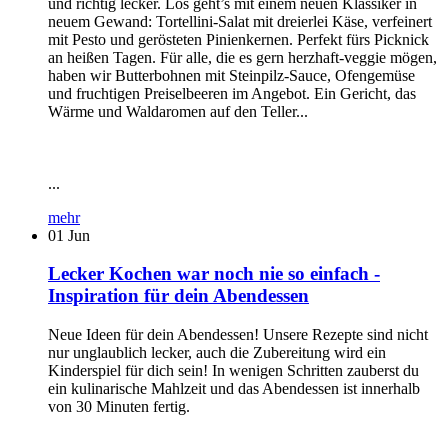
und richtig lecker. Los geht’s mit einem neuen Klassiker in
neuem Gewand: Tortellini-Salat mit dreierlei Käse, verfeinert
mit Pesto und gerösteten Pinienkernen. Perfekt fürs Picknick
an heißen Tagen. Für alle, die es gern herzhaft-veggie mögen,
haben wir Butterbohnen mit Steinpilz-Sauce, Ofengemüse
und fruchtigen Preiselbeeren im Angebot. Ein Gericht, das
Wärme und Waldaromen auf den Teller...
...
mehr
01
Jun
Lecker Kochen war noch nie so einfach -
Inspiration für dein Abendessen
Neue Ideen für dein Abendessen! Unsere Rezepte sind nicht
nur unglaublich lecker, auch die Zubereitung wird ein
Kinderspiel für dich sein! In wenigen Schritten zauberst du
ein kulinarische Mahlzeit und das Abendessen ist innerhalb
von 30 Minuten fertig.