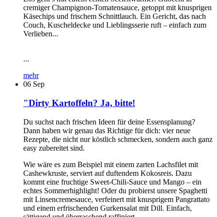
cremiger Champignon-Tomatensauce, getoppt mit knusprigen
Käsechips und frischem Schnittlauch. Ein Gericht, das nach
Couch, Kuscheldecke und Lieblingsserie ruft – einfach zum
Verlieben...
...
mehr
06
Sep
"Dirty Kartoffeln? Ja, bitte!
Du suchst nach frischen Ideen für deine Essensplanung?
Dann haben wir genau das Richtige für dich: vier neue
Rezepte, die nicht nur köstlich schmecken, sondern auch ganz
easy zubereitet sind.
Wie wäre es zum Beispiel mit einem zarten Lachsfilet mit
Cashewkruste, serviert auf duftendem Kokosreis. Dazu
kommt eine fruchtige Sweet-Chili-Sauce und Mango – ein
echtes Sommerhighlight! Oder du probierst unsere Spaghetti
mit Linsencremesauce, verfeinert mit knusprigem Pangrattato
und einem erfrischenden Gurkensalat mit Dill. Einfach,
sättigend und überraschend raffiniert...