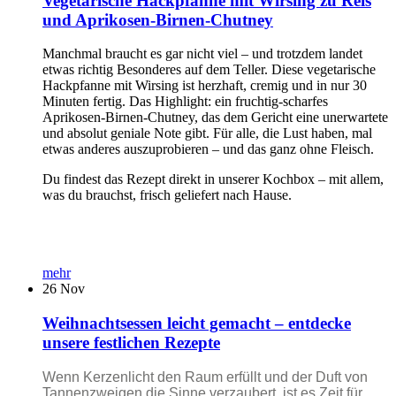
Vegetarische Hackpfanne mit Wirsing zu Reis
und Aprikosen-Birnen-Chutney
Manchmal braucht es gar nicht viel – und trotzdem landet
etwas richtig Besonderes auf dem Teller. Diese vegetarische
Hackpfanne mit Wirsing ist herzhaft, cremig und in nur 30
Minuten fertig. Das Highlight: ein fruchtig-scharfes
Aprikosen-Birnen-Chutney, das dem Gericht eine unerwartete
und absolut geniale Note gibt. Für alle, die Lust haben, mal
etwas anderes auszuprobieren – und das ganz ohne Fleisch.
Du findest das Rezept direkt in unserer Kochbox – mit allem,
was du brauchst, frisch geliefert nach Hause.
mehr
26
Nov
Weihnachtsessen leicht gemacht – entdecke
unsere festlichen Rezepte
Wenn Kerzenlicht den Raum erfüllt und der Duft von
Tannenzweigen die Sinne verzaubert, ist es Zeit für