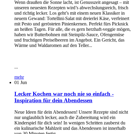
Wenn draußen die Sonne lacht, ist Genusszeit angesagt – mit
unseren neuesten Rezepten wird’s abwechslungsreich, frisch
und richtig lecker. Los geht’s mit einem neuen Klassiker in
neuem Gewand: Tortellini-Salat mit dreierlei Käse, verfeinert
mit Pesto und gerösteten Pinienkernen. Perfekt fürs Picknick
an heißen Tagen. Für alle, die es gern herzhaft-veggie mögen,
haben wir Butterbohnen mit Steinpilz-Sauce, Ofengemüse
und fruchtigen Preiselbeeren im Angebot. Ein Gericht, das
Wärme und Waldaromen auf den Teller...
...
mehr
01
Jun
Lecker Kochen war noch nie so einfach -
Inspiration für dein Abendessen
Neue Ideen für dein Abendessen! Unsere Rezepte sind nicht
nur unglaublich lecker, auch die Zubereitung wird ein
Kinderspiel für dich sein! In wenigen Schritten zauberst du
ein kulinarische Mahlzeit und das Abendessen ist innerhalb
von 30 Minuten fertig.