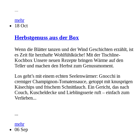
...
mehr
18
Oct
Herbstgenuss aus der Box
Wenn die Blätter tanzen und der Wind Geschichten erzählt, ist
es Zeit für herzhafte Wohlfühlküche! Mit der Tischline-
Kochbox Unsere neuen Rezepte bringen Wärme auf den
Teller und machen den Herbst zum Genussmoment.
Los geht’s mit einem echten Seelenwärmer: Gnocchi in
cremiger Champignon-Tomatensauce, getoppt mit knusprigen
Käsechips und frischem Schnittlauch. Ein Gericht, das nach
Couch, Kuscheldecke und Lieblingsserie ruft – einfach zum
Verlieben...
...
mehr
06
Sep