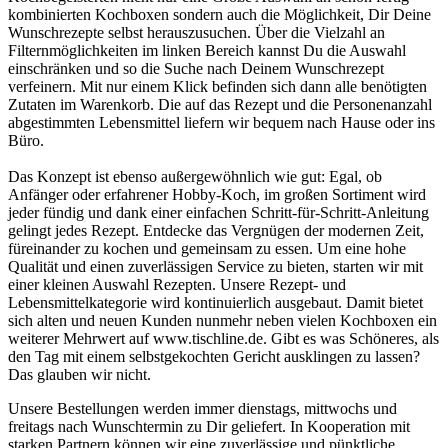
kombinierten Kochboxen sondern auch die Möglichkeit, Dir Deine
Wunschrezepte selbst herauszusuchen. Über die Vielzahl an
Filternmöglichkeiten im linken Bereich kannst Du die Auswahl
einschränken und so die Suche nach Deinem Wunschrezept
verfeinern. Mit nur einem Klick befinden sich dann alle benötigten
Zutaten im Warenkorb. Die auf das Rezept und die Personenanzahl
abgestimmten Lebensmittel liefern wir bequem nach Hause oder ins
Büro.
Das Konzept ist ebenso außergewöhnlich wie gut: Egal, ob
Anfänger oder erfahrener Hobby-Koch, im großen Sortiment wird
jeder fündig und dank einer einfachen Schritt-für-Schritt-Anleitung
gelingt jedes Rezept. Entdecke das Vergnügen der modernen Zeit,
füreinander zu kochen und gemeinsam zu essen. Um eine hohe
Qualität und einen zuverlässigen Service zu bieten, starten wir mit
einer kleinen Auswahl Rezepten. Unsere Rezept- und
Lebensmittelkategorie wird kontinuierlich ausgebaut. Damit bietet
sich alten und neuen Kunden nunmehr neben vielen Kochboxen ein
weiterer Mehrwert auf www.tischline.de. Gibt es was Schöneres, als
den Tag mit einem selbstgekochten Gericht ausklingen zu lassen?
Das glauben wir nicht.
Unsere Bestellungen werden immer dienstags, mittwochs und
freitags nach Wunschtermin zu Dir geliefert. In Kooperation mit
starken Partnern können wir eine zuverlässige und pünktliche