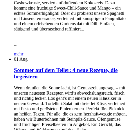
Cashewkruste, serviert auf duftendem Kokosreis. Dazu
kommt eine fruchtige Sweet-Chili-Sauce und Mango – ein
echtes Sommerhighlight! Oder du probierst unsere Spaghetti
mit Linsencremesauce, verfeinert mit knusprigem Pangrattato
und einem erfrischenden Gurkensalat mit Dill. Einfach,
sättigend und überraschend raffiniert...
...
mehr
01
Aug
Sommer auf dem Teller: 4 neue Rezepte, die
begeistern
Wenn draußen die Sonne lacht, ist Genusszeit angesagt – mit
unseren neuesten Rezepten wird’s abwechslungsreich, frisch
und richtig lecker. Los geht’s mit einem neuen Klassiker in
neuem Gewand: Tortellini-Salat mit dreierlei Käse, verfeinert
mit Pesto und gerösteten Pinienkernen. Perfekt fürs Picknick
an heißen Tagen. Für alle, die es gern herzhaft-veggie mögen,
haben wir Butterbohnen mit Steinpilz-Sauce, Ofengemüse
und fruchtigen Preiselbeeren im Angebot. Ein Gericht, das
Wärme und Waldaromen auf den Teller...