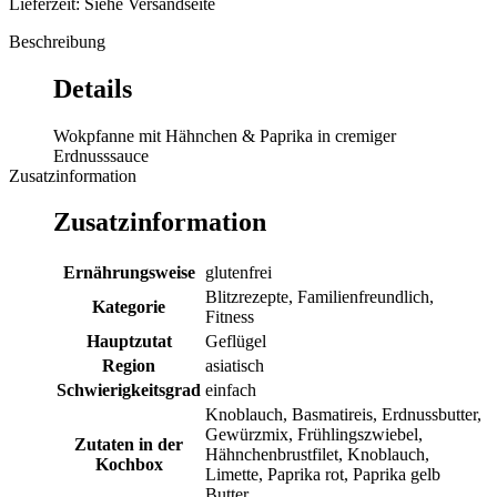
Lieferzeit: Siehe Versandseite
Beschreibung
Details
Wokpfanne mit Hähnchen & Paprika in cremiger
Erdnusssauce
Zusatzinformation
Zusatzinformation
Ernährungsweise
glutenfrei
Blitzrezepte, Familienfreundlich,
Kategorie
Fitness
Hauptzutat
Geflügel
Region
asiatisch
Schwierigkeitsgrad
einfach
Knoblauch, Basmatireis, Erdnussbutter,
Gewürzmix, Frühlingszwiebel,
Zutaten in der
Hähnchenbrustfilet, Knoblauch,
Kochbox
Limette, Paprika rot, Paprika gelb
Butter