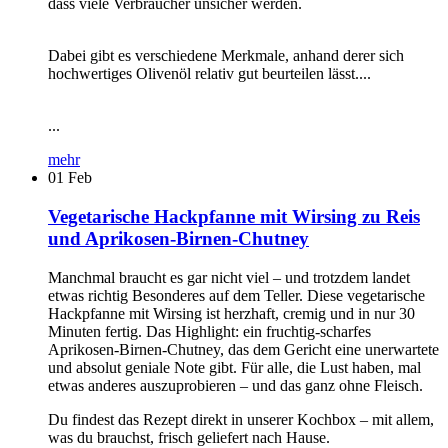
dass viele Verbraucher unsicher werden.
Dabei gibt es verschiedene Merkmale, anhand derer sich
hochwertiges Olivenöl relativ gut beurteilen lässt....
...
mehr
01
Feb
Vegetarische Hackpfanne mit Wirsing zu Reis
und Aprikosen-Birnen-Chutney
Manchmal braucht es gar nicht viel – und trotzdem landet
etwas richtig Besonderes auf dem Teller. Diese vegetarische
Hackpfanne mit Wirsing ist herzhaft, cremig und in nur 30
Minuten fertig. Das Highlight: ein fruchtig-scharfes
Aprikosen-Birnen-Chutney, das dem Gericht eine unerwartete
und absolut geniale Note gibt. Für alle, die Lust haben, mal
etwas anderes auszuprobieren – und das ganz ohne Fleisch.
Du findest das Rezept direkt in unserer Kochbox – mit allem,
was du brauchst, frisch geliefert nach Hause.